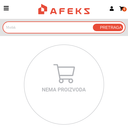
0
Prijava za članove
Prijavite se
Prijavite se Google nalogom