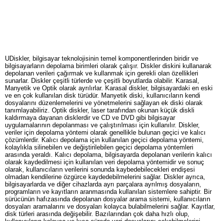
UDiskler, bilgisayar teknolojisinin temel komponentlerinden biridir ve
bilgisayarların depolama birimleri olarak çalışır. Diskler diskini kullanarak
depolanan verileri çağırmak ve kullanmak için gerekli olan özellikleri
sunarlar. Diskler çeşitli türlerde ve çeşitli boyutlarda olabilir. Karasal,
Manyetik ve Optik olarak ayrılırlar. Karasal diskler, bilgisayardaki en eski
ve en çok kullanılan disk türüdür. Manyetik diski, kullanıcıların kendi
dosyalarını düzenlemelerini ve yönetmelerini sağlayan ek diski olarak
tanımlayabiliriz. Optik diskler, laser tarafından okunan küçük diskli
kaldırmaya dayanan disklerdir ve CD ve DVD gibi bilgisayar
uygulamalarının depolanması ve çalıştırılması için kullanılır. Diskler,
veriler için depolama yöntemi olarak genellikle bulunan geçici ve kalıcı
çözümlerdir. Kalıcı depolama için kullanılan geçici depolama yöntemi,
kolaylıkla silinebilen ve değiştirilebilen geçici depolama yöntemleri
arasında yeraldı. Kalıcı depolama, bilgisayarda depolanan verilerin kalıcı
olarak kaydedilmesi için kullanılan veri depolama yöntemidir ve sonuç
olarak, kullanıcıların verilerini sonunda kaybedebilecekleri endişesi
olmadan kendilerine özgürce kaydedebilmelerini sağlar. Diskler ayrıca,
bilgisayarlarda ve diğer cihazlarda ayrı parçalara ayrılmış dosyaların,
programların ve kayıtların aranmasında kullanılan sistemlere sahiptir. Bir
sürücünün hafızasında depolanan dosyalar arama sistemi, kullanıcıların
dosyaları aramalarını ve dosyaları kolayca bulabilmelerini sağlar. Kayıtlar,
disk türleri arasında değişebilir. Bazılarından çok daha hızlı olup,