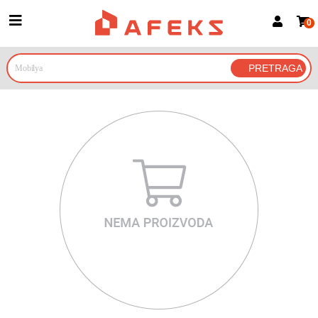
0
Prijava za članove
Prijavite se
Prijavite se Google nalogom