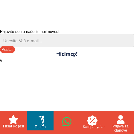
Prijavite se za naše E-mail novosti
Poslati
//
Fırsat Köşesi
Prijava za
Toptan
Kampanyalar
članove