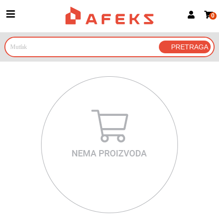
0
Prijava za članove
Prijavite se
Prijavite se Google nalogom