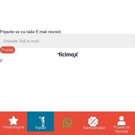
Prijavite se za naše E-mail novosti
Poslati
//
Fırsat Köşesi
Prijava za
Toptan
Kampanyalar
članove