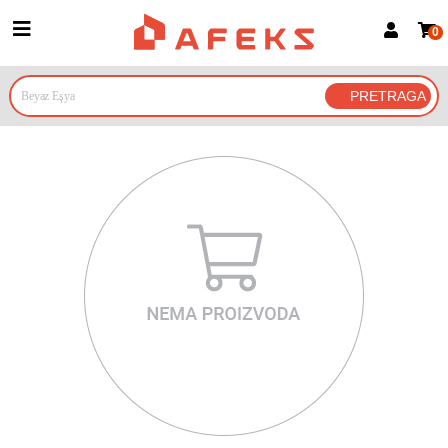
0
Prijava za članove
Prijavite se
Prijavite se Google nalogom