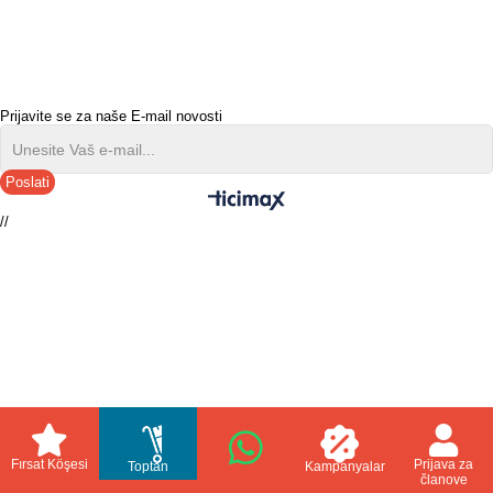
Prijavite se za naše E-mail novosti
Poslati
//
Fırsat Köşesi
Prijava za
Toptan
Kampanyalar
članove