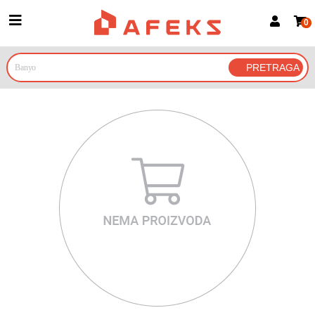
0
Prijava za članove
Prijavite se
Prijavite se Google nalogom