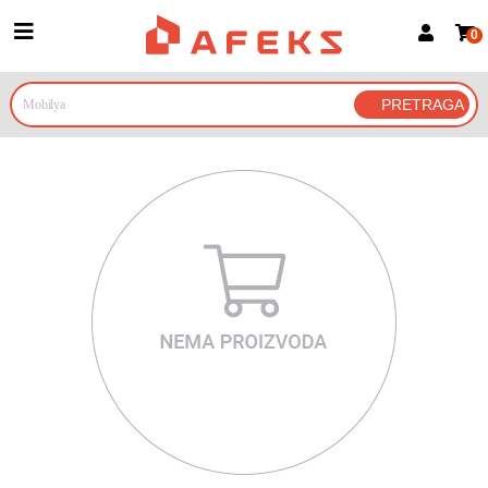
0
Prijava za članove
Prijavite se
Prijavite se Google nalogom