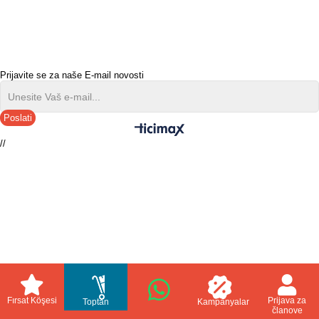
Prijavite se za naše E-mail novosti
Poslati
//
Fırsat Köşesi
Prijava za
Toptan
Kampanyalar
članove