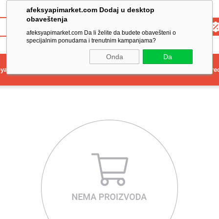
afeksyapimarket.com Dodaj u desktop
obaveštenja
Toptan
afeksyapimarket.com Da li želite da budete obavešteni o
specijalnim ponudama i trenutnim kampanjama?
Onda
Da
ya
Elektrikli El Aleti
Aydınlatma ve Elektrik
Dekorasyon ve Ev Gere