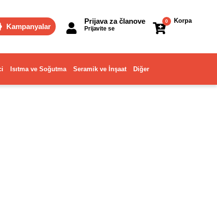
Prijava za članove
Korpa
0
Kampanyalar
Prijavite se
ci
Isıtma ve Soğutma
Seramik ve İnşaat
Diğer