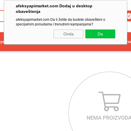
afeksyapimarket.com Dodaj u desktop
obaveštenja
Toptan
afeksyapimarket.com Da li želite da budete obavešteni o
specijalnim ponudama i trenutnim kampanjama?
Onda
Da
ya
Elektrikli El Aleti
Aydınlatma ve Elektrik
Dekorasyon ve Ev Gere