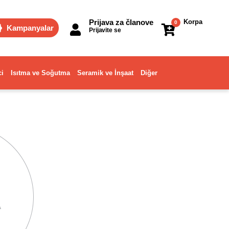
Prijava za članove
Korpa
0
Kampanyalar
Prijavite se
ci
Isıtma ve Soğutma
Seramik ve İnşaat
Diğer