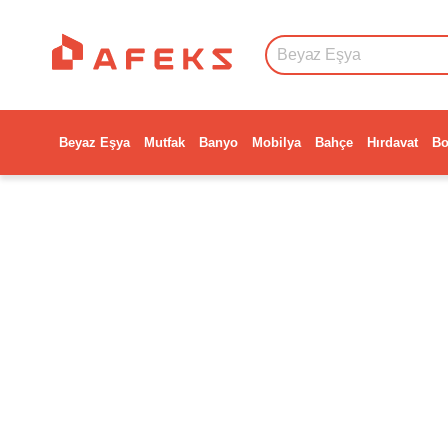
Beyaz Eşya
Mutfak
Banyo
Mobilya
Bahçe
Hırdavat
Bo