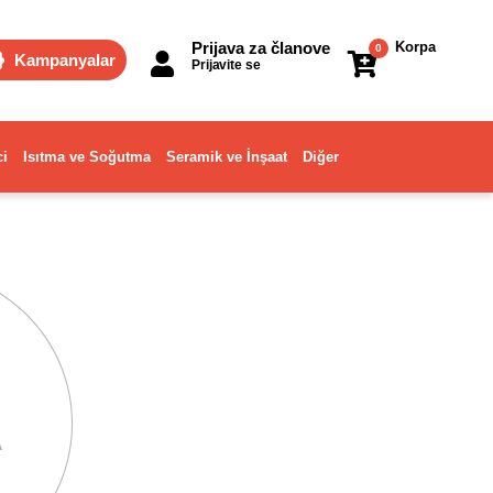
Prijava za članove
Korpa
0
Kampanyalar
Prijavite se
ci
Isıtma ve Soğutma
Seramik ve İnşaat
Diğer