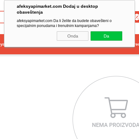
afeksyapimarket.com Dodaj u desktop
obaveštenja
Toptan
afeksyapimarket.com Da li želite da budete obavešteni o
specijalnim ponudama i trenutnim kampanjama?
Onda
Da
ya
Elektrikli El Aleti
Aydınlatma ve Elektrik
Dekorasyon ve Ev Gere