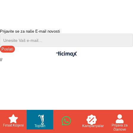
Prijavite se za naše E-mail novosti
Poslati
//
Fırsat Köşesi
Prijava za
Toptan
Kampanyalar
članove