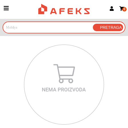
0
Prijava za članove
Prijavite se
Prijavite se Google nalogom