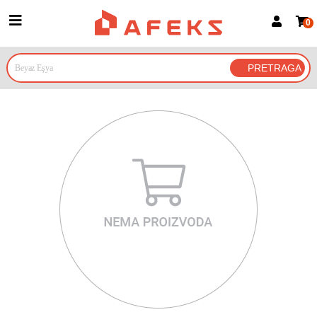
0
Prijava za članove
Prijavite se
Prijavite se Google nalogom