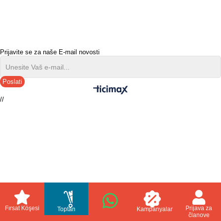
Prijavite se za naše E-mail novosti
Poslati
//
Fırsat Köşesi
Prijava za
Toptan
Kampanyalar
članove