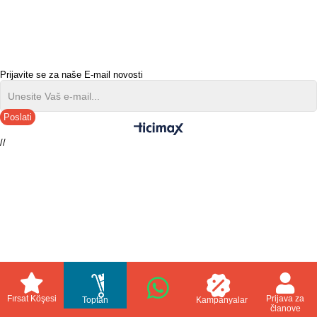
Prijavite se za naše E-mail novosti
Poslati
//
Fırsat Köşesi
Prijava za
Toptan
Kampanyalar
članove