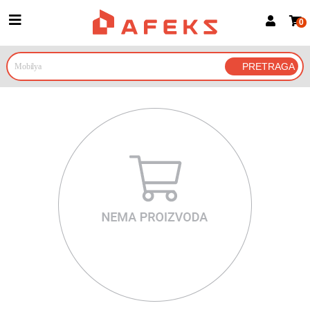
0
Prijava za članove
Prijavite se
Prijavite se Google nalogom