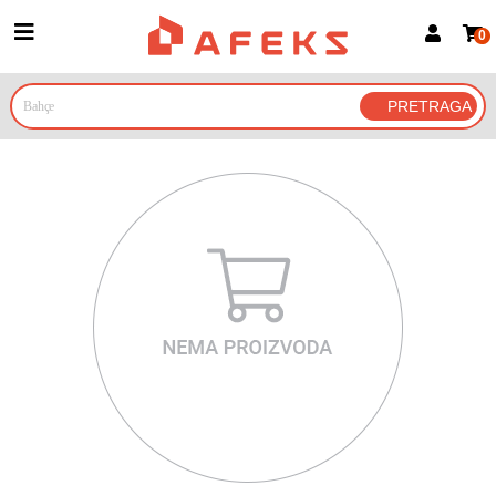
0
Prijava za članove
Prijavite se
Prijavite se Google nalogom