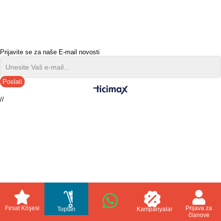
Prijavite se za naše E-mail novosti
Poslati
//
Fırsat Köşesi
Prijava za
Toptan
Kampanyalar
članove