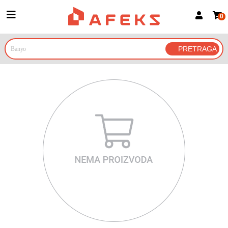
0
Prijava za članove
Prijavite se
Prijavite se Google nalogom