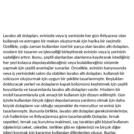
Lavabo alt dolapları, evinizde veya iş yerinizde her gün ihtiyacınız olan
kullanışlı ve estrogen bir mekan oluşturmak için harika bir seçimdir.
Özellikle, çoğu zaman kullanılan özel bir parça olan lavabo altı dolapları,
modern bir tasarım ve işlevselliği birleştirerek evinizin veya iş yerinizin
sadeliğini artırır. Bunu, çeşitli alanlardan alanlarına kaydırarak istediğiniz
her şeyi kolayca depolayabileceğiniz veya bulabileceğiniz sistemle
yapmak için çeşitli avantajlar sunarlar. Öncelikle, evinizin banyosunda
veya iş yerinizdeki salon da olabilen lavabo altı dolapları, kullanışlı bir
solüsyon oluşturmak için uygun bir şekilde tasarlanmıştır. Boşlukları
dolduracak yerleri ve dolapların kapalı bölümünü keşfetmek için çeşitli
boyutlarda ve tasarımlarda lavabo altı dolapları vardır. Modern bir
mobil tasarımlarıyla çok amaçlı bir kullanım için dizayn edilmiştir. Gün
içinde kullanılan birçok öğeyi depolamanıza yardımcı olmak için daha
büyük dolapların var olduğu seçenekler de mevcuttur ve eviniz için
tasarlanmıştır. Bununla birlikte, lavabo altı dolapları gereksinimlerinize,
ruh hallerinize ve ihtiyaçlarınıza göre tasarlanabilir.Dolaplar, tırnak
sepetleri, tırnak saç kurutma makinesi, saç tarakları gibi kişisel kullanım
öğelerinizi ceket, ceketler, terlikler gibi ev öğelerinizi ve birçok diğer
öğeyi koymak için kararmış kullanılan dilimlerden oluşur. Bunlar,