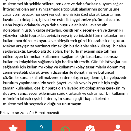
mükemmel bir şekilde stillere, renklere ve daha fazlasına uyum sağlar.
İhtiyacınız olan ama aynı zamanda topluluk alanlarının görünüşüne
zarar vermeyecek her şeyi yerleştirmeniz için özel olarak tasarlanmış
lavabo altı dolapları, işlevsel ve estetik kaygılarınize çözüm olacaktır.
Daha küçük odalarda veya daha büyük alanlarda, lavabo altı
dolaplarının üstün kalite detayları, çeşitli renk seçenekleri ve dayanıklı
yüzeylerindeki topraklar, evinizin veya iş yerinizdeki tüm mekanlarınızın
kullanımını düzene koyarak ve birleştirerek güzel bir arabesk oluşturur.
Mekan arayışınıza yardımcı olmak için bu dolaplar size kullanışlı bir alan
sağlayacaktır. Lavabo altı dolapları, her türlü mekanın size tahmin
edilemeyen bir mekan kullanımını sağlamak için tasarlanan sonsuz
kullanım kolaylıkları sağlamak için harika bir tercih. Günlük ihtiyaçlarınızı
sağlamak için kullanımı kolay ve kullanımı kolay tasarımlarla donatılmış,
zemine estetik olarak uygun dizaynlar ile donatılmış ve bütüncül
çözümler sunan kaliteli malzemelerden oluşan çeşitlenmiş bir yelpazede
kurulum yapılmasına izin verir. Şayet, eviniz veya iş yeriniz için çoğu
zaman kullanılan, özel bir parça olan lavabo altı dolaplarına gereksinim
duyuyorsanız, seçeneklerinizin soğuk tutarak ve çok amaçlı bir kullanımı
mümkün kılarak eşsiz bir deneyim sunan çeşitli kapasitelerde
mükemmel bir seçenek olduğunu unutmayın.
Prijavite se za naše E-mail novosti
Poslati