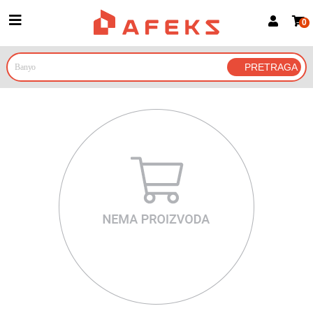
0
Prijava za članove
Prijavite se
Prijavite se Google nalogom