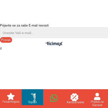
Prijavite se za naše E-mail novosti
Poslati
//
Fırsat Köşesi
Prijava za
Toptan
Kampanyalar
članove