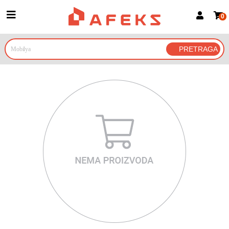
0
Prijava za članove
Prijavite se
Prijavite se Google nalogom