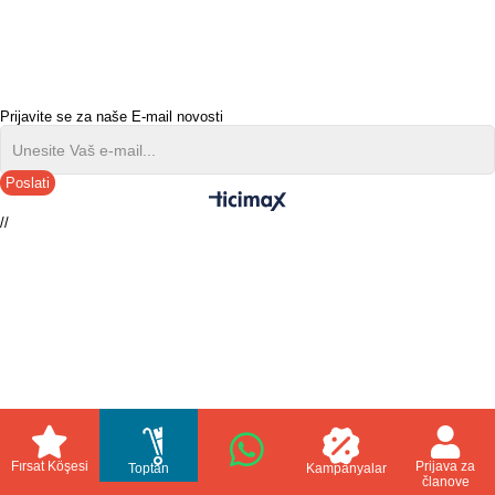
Prijavite se za naše E-mail novosti
Poslati
//
Fırsat Köşesi
Prijava za
Toptan
Kampanyalar
članove