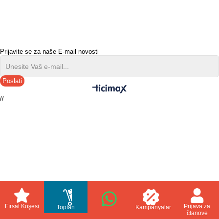
Prijavite se za naše E-mail novosti
Poslati
//
Fırsat Köşesi
Prijava za
Toptan
Kampanyalar
članove