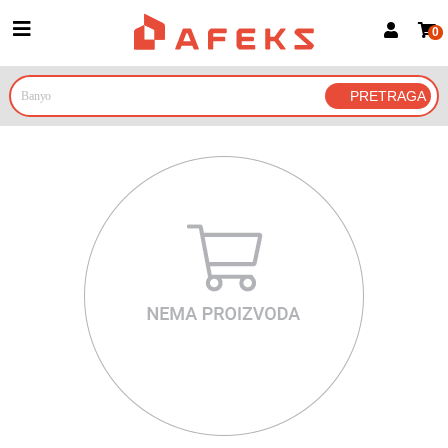
0
Prijava za članove
Prijavite se
Prijavite se Google nalogom