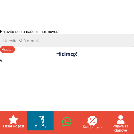
Prijavite se za naše E-mail novosti
Poslati
//
Fırsat Köşesi
Prijava za
Toptan
Kampanyalar
članove