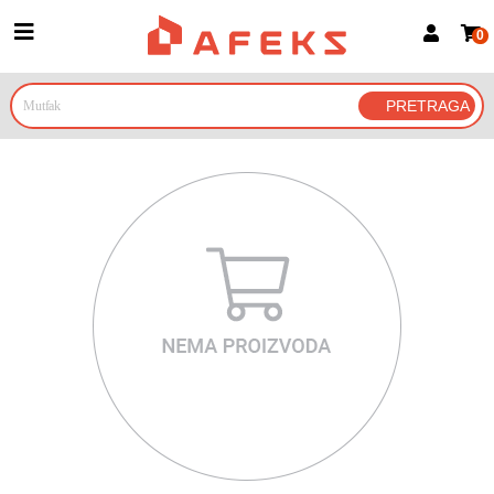
0
Prijava za članove
Prijavite se
Prijavite se Google nalogom