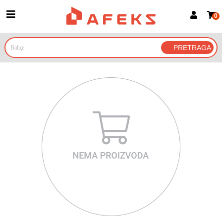
0
Prijava za članove
Prijavite se
Prijavite se Google nalogom