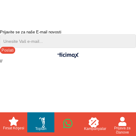
Prijavite se za naše E-mail novosti
Poslati
//
Fırsat Köşesi
Prijava za
Toptan
Kampanyalar
članove