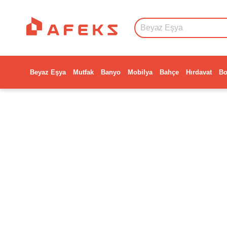
Beyaz Eşya
Mutfak
Banyo
Mobilya
Bahçe
Hırdavat
Bo