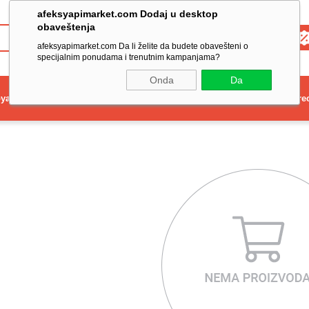
afeksyapimarket.com Dodaj u desktop
obaveštenja
Toptan
afeksyapimarket.com Da li želite da budete obavešteni o
specijalnim ponudama i trenutnim kampanjama?
Onda
Da
ya
Elektrikli El Aleti
Aydınlatma ve Elektrik
Dekorasyon ve Ev Gere