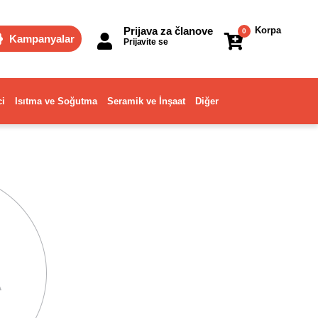
Prijava za članove
Korpa
0
Kampanyalar
Prijavite se
ci
Isıtma ve Soğutma
Seramik ve İnşaat
Diğer