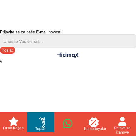
Prijavite se za naše E-mail novosti
Poslati
//
Fırsat Köşesi
Prijava za
Toptan
Kampanyalar
članove