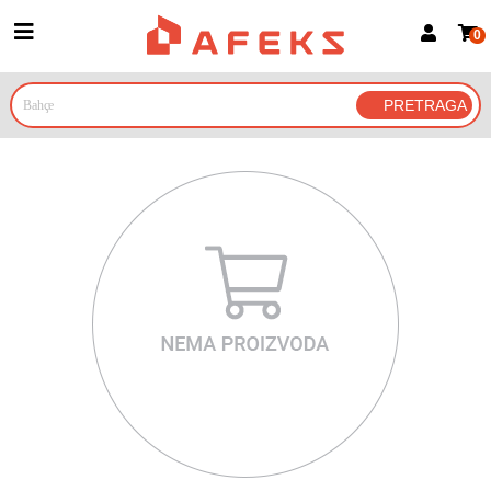
0
Prijava za članove
Prijavite se
Prijavite se Google nalogom