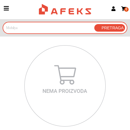
0
Prijava za članove
Prijavite se
Prijavite se Google nalogom