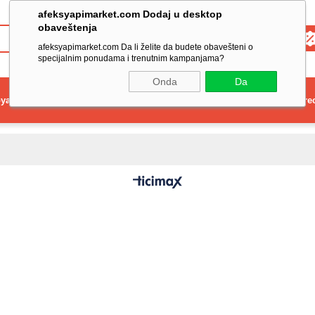
afeksyapimarket.com Dodaj u desktop
obaveštenja
Toptan
afeksyapimarket.com Da li želite da budete obavešteni o
specijalnim ponudama i trenutnim kampanjama?
Onda
Da
ya
Elektrikli El Aleti
Aydınlatma ve Elektrik
Dekorasyon ve Ev Gere