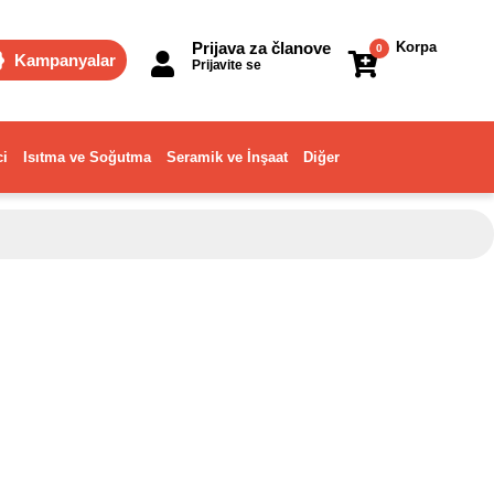
Prijava za članove
Korpa
0
Kampanyalar
Prijavite se
ci
Isıtma ve Soğutma
Seramik ve İnşaat
Diğer