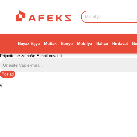
Beyaz Eşya
Mutfak
Banyo
Mobilya
Bahçe
Hırdavat
Bo
Prijavite se za naše E-mail novosti
Poslati
//