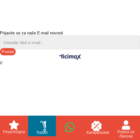
Prijavite se za naše E-mail novosti
Poslati
//
Fırsat Köşesi
Prijava za
Toptan
Kampanyalar
članove