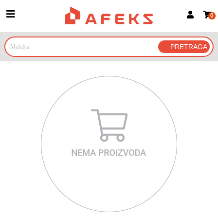
0
Prijava za članove
Prijavite se
Prijavite se Google nalogom