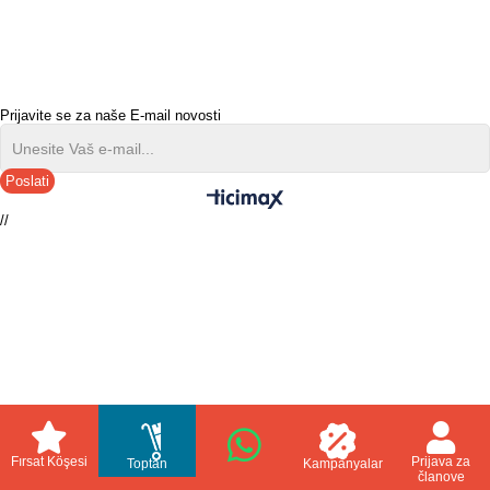
Prijavite se za naše E-mail novosti
Poslati
//
Fırsat Köşesi
Prijava za
Toptan
Kampanyalar
članove