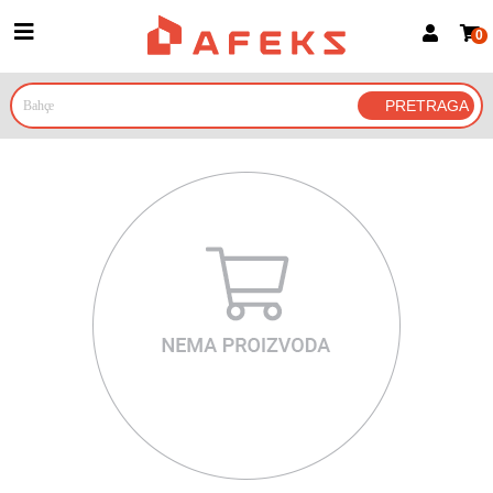
0
Prijava za članove
Prijavite se
Prijavite se Google nalogom