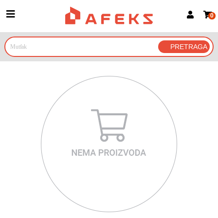
0
Prijava za članove
Prijavite se
Prijavite se Google nalogom