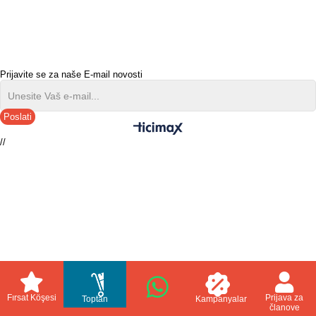
Prijavite se za naše E-mail novosti
Poslati
//
Fırsat Köşesi
Prijava za
Toptan
Kampanyalar
članove