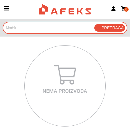
0
Prijava za članove
Prijavite se
Prijavite se Google nalogom