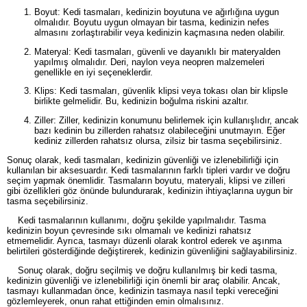
Boyut: Kedi tasmaları, kedinizin boyutuna ve ağırlığına uygun
olmalıdır. Boyutu uygun olmayan bir tasma, kedinizin nefes
almasını zorlaştırabilir veya kedinizin kaçmasına neden olabilir.
Materyal: Kedi tasmaları, güvenli ve dayanıklı bir materyalden
yapılmış olmalıdır. Deri, naylon veya neopren malzemeleri
genellikle en iyi seçeneklerdir.
Klips: Kedi tasmaları, güvenlik klipsi veya tokası olan bir klipsle
birlikte gelmelidir. Bu, kedinizin boğulma riskini azaltır.
Ziller: Ziller, kedinizin konumunu belirlemek için kullanışlıdır, ancak
bazı kedinin bu zillerden rahatsız olabileceğini unutmayın. Eğer
kediniz zillerden rahatsız olursa, zilsiz bir tasma seçebilirsiniz.
Sonuç olarak, kedi tasmaları, kedinizin güvenliği ve izlenebilirliği için
kullanılan bir aksesuardır. Kedi tasmalarının farklı tipleri vardır ve doğru
seçim yapmak önemlidir. Tasmaların boyutu, materyali, klipsi ve zilleri
gibi özellikleri göz önünde bulundurarak, kedinizin ihtiyaçlarına uygun bir
tasma seçebilirsiniz.
Kedi tasmalarının kullanımı, doğru şekilde yapılmalıdır. Tasma
kedinizin boyun çevresinde sıkı olmamalı ve kedinizi rahatsız
etmemelidir. Ayrıca, tasmayı düzenli olarak kontrol ederek ve aşınma
belirtileri gösterdiğinde değiştirerek, kedinizin güvenliğini sağlayabilirsiniz.
Sonuç olarak, doğru seçilmiş ve doğru kullanılmış bir kedi tasma,
kedinizin güvenliği ve izlenebilirliği için önemli bir araç olabilir. Ancak,
tasmayı kullanmadan önce, kedinizin tasmaya nasıl tepki vereceğini
gözlemleyerek, onun rahat ettiğinden emin olmalısınız.