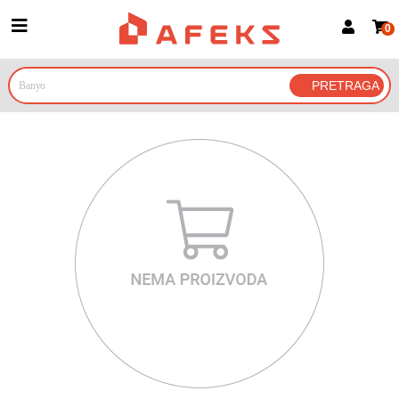
0
Prijava za članove
Prijavite se
Prijavite se Google nalogom