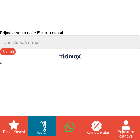
Prijavite se za naše E-mail novosti
Poslati
//
Fırsat Köşesi
Prijava za
Toptan
Kampanyalar
članove