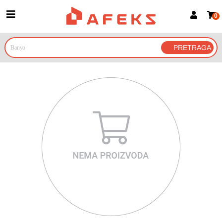
0
Prijava za članove
Prijavite se
Prijavite se Google nalogom