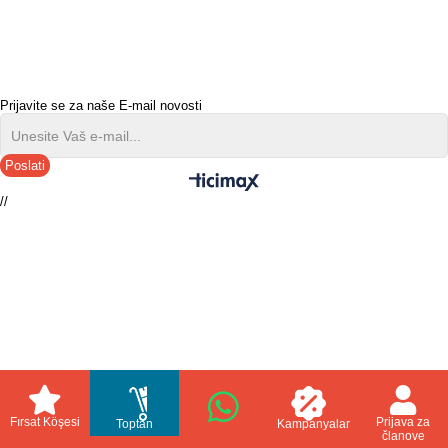
Prijavite se za naše E-mail novosti
Poslati
//
Fırsat Köşesi
Prijava za
Toptan
Kampanyalar
članove