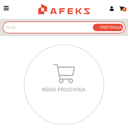
0
Prijava za članove
Prijavite se
Prijavite se Google nalogom