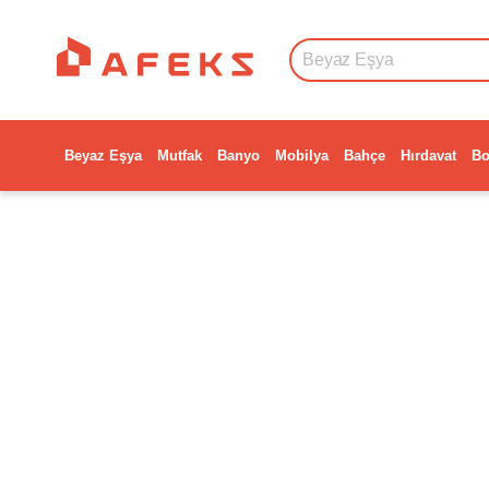
Beyaz Eşya
Mutfak
Banyo
Mobilya
Bahçe
Hırdavat
Bo