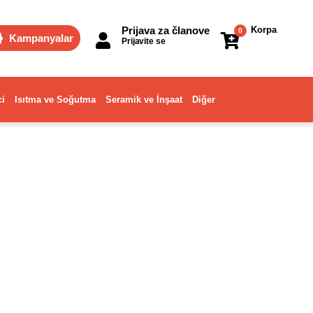
Prijava za članove
Korpa
0
Kampanyalar
Prijavite se
ci
Isıtma ve Soğutma
Seramik ve İnşaat
Diğer