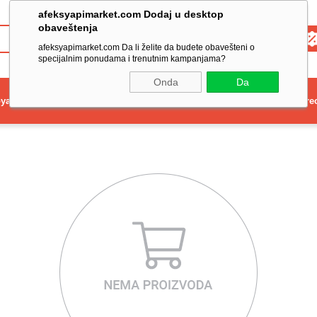
afeksyapimarket.com Dodaj u desktop
obaveštenja
Toptan
afeksyapimarket.com Da li želite da budete obavešteni o
specijalnim ponudama i trenutnim kampanjama?
Onda
Da
ya
Elektrikli El Aleti
Aydınlatma ve Elektrik
Dekorasyon ve Ev Gere