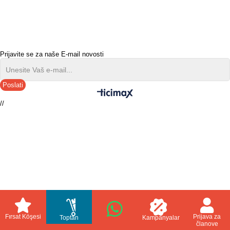
Prijavite se za naše E-mail novosti
Poslati
//
Fırsat Köşesi
Prijava za
Toptan
Kampanyalar
članove