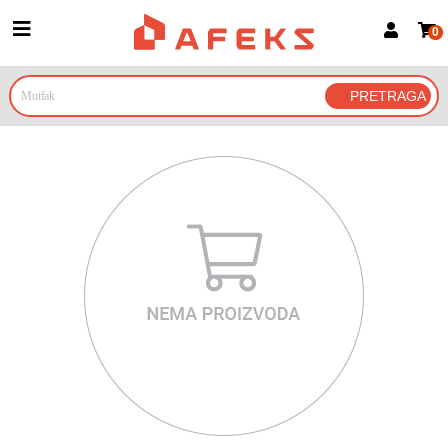
0
Prijava za članove
Prijavite se
Prijavite se Google nalogom