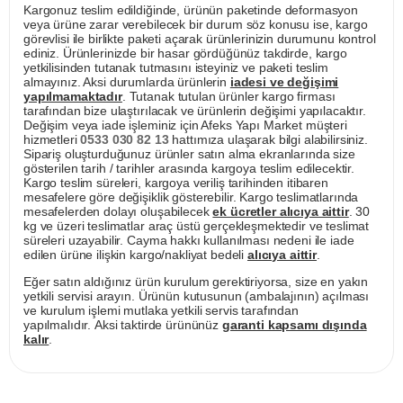
Kargonuz teslim edildiğinde, ürünün paketinde deformasyon
veya ürüne zarar verebilecek bir durum söz konusu ise, kargo
görevlisi ile birlikte paketi açarak ürünlerinizin durumunu kontrol
ediniz. Ürünlerinizde bir hasar gördüğünüz takdirde, kargo
yetkilisinden tutanak tutmasını isteyiniz ve paketi teslim
almayınız. Aksi durumlarda ürünlerin
iadesi ve değişimi
yapılmamaktadır
. Tutanak tutulan ürünler kargo firması
tarafından bize ulaştırılacak ve ürünlerin değişimi yapılacaktır.
Değişim veya iade işleminiz için Afeks Yapı Market müşteri
hizmetleri
0533 030 82 13
hattımıza ulaşarak bilgi alabilirsiniz.
Sipariş oluşturduğunuz ürünler satın alma ekranlarında size
gösterilen tarih / tarihler arasında kargoya teslim edilecektir.
Kargo teslim süreleri, kargoya veriliş tarihinden itibaren
mesafelere göre değişiklik gösterebilir. Kargo teslimatlarında
mesafelerden dolayı oluşabilecek
ek ücretler alıcıya aittir
. 30
kg ve üzeri teslimatlar araç üstü gerçekleşmektedir ve teslimat
süreleri uzayabilir. Cayma hakkı kullanılması nedeni ile iade
edilen ürüne ilişkin kargo/nakliyat bedeli
alıcıya aittir
.
Eğer satın aldığınız ürün kurulum gerektiriyorsa, size en yakın
yetkili servisi arayın. Ürünün kutusunun (ambalajının) açılması
ve kurulum işlemi mutlaka yetkili servis tarafından
yapılmalıdır. Aksi taktirde ürününüz
garanti kapsamı dışında
kalır
.