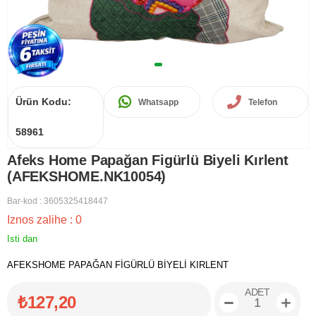
Ürün Kodu:
Whatsapp
Telefon
58961
Afeks Home Papağan Figürlü Biyeli Kırlent
(AFEKSHOME.NK10054)
Bar-kod
:
3605325418447
Iznos zalihe
:
0
Isti dan
AFEKSHOME PAPAĞAN FİGÜRLÜ BİYELİ KIRLENT
ADET
₺127,20