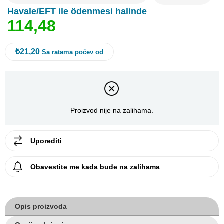
Havale/EFT ile ödenmesi halinde
1
1
4
,
4
8
₺21,20
Sa ratama počev od
Proizvod nije na zalihama.
Uporediti
Obavestite me kada bude na zalihama
Opis proizvoda