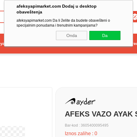
afeksyapimarket.com Dodaj u desktop
obaveštenja
Toptan
afeksyapimarket.com Da li želite da budete obavešteni o
specijalnim ponudama i trenutnim kampanjama?
Onda
Da
ya
Elektrikli El Aleti
Aydınlatma ve Elektrik
Dekorasyon ve Ev Gere
AFEKS VAZO AYAK 
Bar-kod
:
3605400095495
Iznos zalihe
:
0