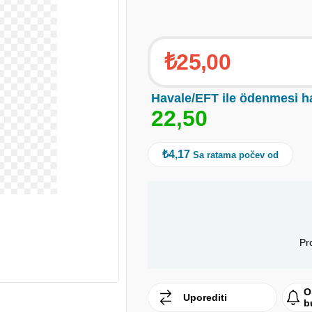
₺25,00
Havale/EFT ile ödenmesi h
2
2
,
5
0
₺4,17
Sa ratama počev od
Pr
O
Uporediti
b