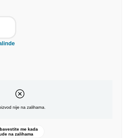
alinde
oizvod nije na zalihama.
bavestite me kada
ude na zalihama