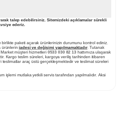
ak talep edebilirsiniz. Sitemizdeki açıklamalar sürekli
avsiye ederiz.
irlikte paketi açarak ürünlerinizin durumunu kontrol ediniz.
a ürünlerin
iadesi ve değişimi yapılmamaktadır
. Tutanak
pı Market müşteri hizmetleri
0533 030 82 13
hattımıza ulaşarak
ir. Kargo teslim süreleri, kargoya veriliş tarihinden itibaren
i teslimatlar araç üstü gerçekleşmektedir ve teslimat süreleri
m işlemi mutlaka yetkili servis tarafından yapılmalıdır. Aksi