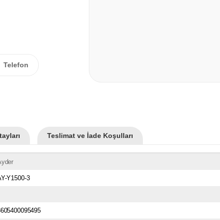
Telefon
ayları
Teslimat ve İade Koşulları
Ayder
AY-Y1500-3
3605400095495