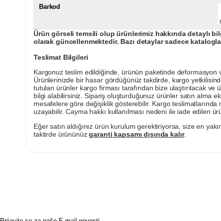
Barkod
Ürün görseli temsili olup ürünlerimiz hakkında detaylı bil
olarak güncellenmektedir. Bazı detaylar sadece kataloglar
Teslimat Bilgileri
Kargonuz teslim edildiğinde, ürünün paketinde deformasyon vey
Ürünlerinizde bir hasar gördüğünüz takdirde, kargo yetkilisind
tutulan ürünler kargo firması tarafından bize ulaştırılacak ve 
bilgi alabilirsiniz. Sipariş oluşturduğunuz ürünler satın alma ek
mesafelere göre değişiklik gösterebilir. Kargo teslimatlarınd
uzayabilir. Cayma hakkı kullanılması nedeni ile iade edilen ürü
Eğer satın aldığınız ürün kurulum gerektiriyorsa, size en yakın
taktirde ürününüz
garanti kapsamı dışında kalır
.
Prijavite se za naše E-mail novosti