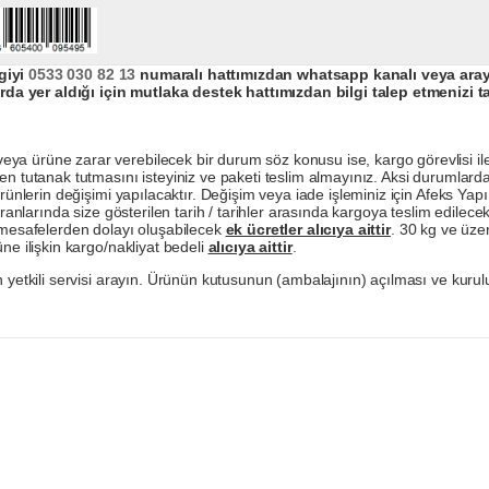
giyi
0533 030 82 13
numaralı hattımızdan whatsapp kanalı veya arayar
da yer aldığı için mutlaka destek hattımızdan bilgi talep etmenizi t
a ürüne zarar verebilecek bir durum söz konusu ise, kargo görevlisi ile b
en tutanak tutmasını isteyiniz ve paketi teslim almayınız. Aksi durumlard
ürünlerin değişimi yapılacaktır. Değişim veya iade işleminiz için Afeks Ya
ranlarında size gösterilen tarih / tarihler arasında kargoya teslim edilecekt
a mesafelerden dolayı oluşabilecek
ek ücretler alıcıya aittir
. 30 kg ve üzer
ne ilişkin kargo/nakliyat bedeli
alıcıya aittir
.
 yetkili servisi arayın. Ürünün kutusunun (ambalajının) açılması ve kurulu