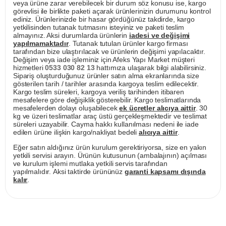
veya ürüne zarar verebilecek bir durum söz konusu ise, kargo
görevlisi ile birlikte paketi açarak ürünlerinizin durumunu kontrol
ediniz. Ürünlerinizde bir hasar gördüğünüz takdirde, kargo
yetkilisinden tutanak tutmasını isteyiniz ve paketi teslim
almayınız. Aksi durumlarda ürünlerin
iadesi ve değişimi
yapılmamaktadır
. Tutanak tutulan ürünler kargo firması
tarafından bize ulaştırılacak ve ürünlerin değişimi yapılacaktır.
Değişim veya iade işleminiz için Afeks Yapı Market müşteri
hizmetleri
0533 030 82 13
hattımıza ulaşarak bilgi alabilirsiniz.
Sipariş oluşturduğunuz ürünler satın alma ekranlarında size
gösterilen tarih / tarihler arasında kargoya teslim edilecektir.
Kargo teslim süreleri, kargoya veriliş tarihinden itibaren
mesafelere göre değişiklik gösterebilir. Kargo teslimatlarında
mesafelerden dolayı oluşabilecek
ek ücretler alıcıya aittir
. 30
kg ve üzeri teslimatlar araç üstü gerçekleşmektedir ve teslimat
süreleri uzayabilir. Cayma hakkı kullanılması nedeni ile iade
edilen ürüne ilişkin kargo/nakliyat bedeli
alıcıya aittir
.
Eğer satın aldığınız ürün kurulum gerektiriyorsa, size en yakın
yetkili servisi arayın. Ürünün kutusunun (ambalajının) açılması
ve kurulum işlemi mutlaka yetkili servis tarafından
yapılmalıdır. Aksi taktirde ürününüz
garanti kapsamı dışında
kalır
.