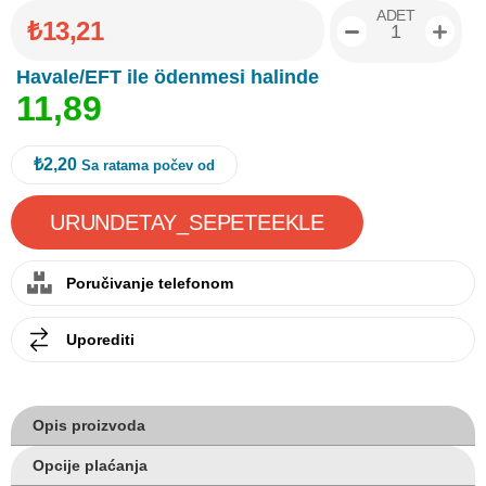
ADET
₺13,21
Havale/EFT ile ödenmesi halinde
1
1
,
8
9
₺2,20
Sa ratama počev od
Poručivanje telefonom
Uporediti
Opis proizvoda
Opcije plaćanja