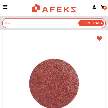
0
Prijava za članove
Prijavite se
Prijavite se Google nalogom