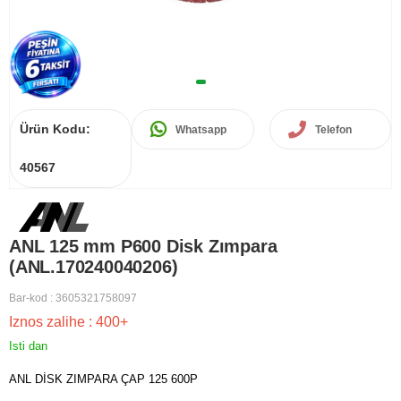
Ürün Kodu:
Whatsapp
Telefon
40567
ANL 125 mm P600 Disk Zımpara
(ANL.170240040206)
Bar-kod
:
3605321758097
Iznos zalihe
:
400+
Isti dan
ANL DİSK ZIMPARA ÇAP 125 600P