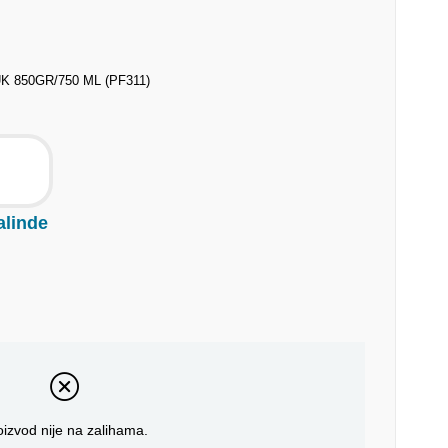
 850GR/750 ML (PF311)
alinde
oizvod nije na zalihama.