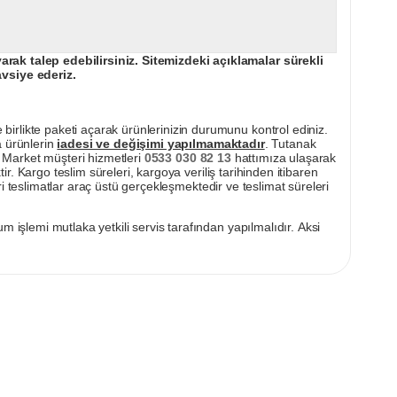
ak talep edebilirsiniz. Sitemizdeki açıklamalar sürekli
avsiye ederiz.
irlikte paketi açarak ürünlerinizin durumunu kontrol ediniz.
a ürünlerin
iadesi ve değişimi yapılmamaktadır
. Tutanak
pı Market müşteri hizmetleri
0533 030 82 13
hattımıza ulaşarak
ir. Kargo teslim süreleri, kargoya veriliş tarihinden itibaren
i teslimatlar araç üstü gerçekleşmektedir ve teslimat süreleri
m işlemi mutlaka yetkili servis tarafından yapılmalıdır. Aksi