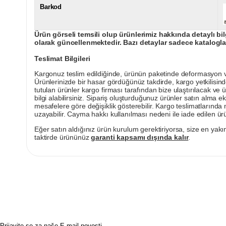
Barkod
Ürün görseli temsili olup ürünlerimiz hakkında detaylı bil
olarak güncellenmektedir. Bazı detaylar sadece kataloglar
Teslimat Bilgileri
Kargonuz teslim edildiğinde, ürünün paketinde deformasyon vey
Ürünlerinizde bir hasar gördüğünüz takdirde, kargo yetkilisind
tutulan ürünler kargo firması tarafından bize ulaştırılacak ve 
bilgi alabilirsiniz. Sipariş oluşturduğunuz ürünler satın alma ek
mesafelere göre değişiklik gösterebilir. Kargo teslimatlarınd
uzayabilir. Cayma hakkı kullanılması nedeni ile iade edilen ürü
Eğer satın aldığınız ürün kurulum gerektiriyorsa, size en yakın
taktirde ürününüz
garanti kapsamı dışında kalır
.
Prijavite se za naše E-mail novosti