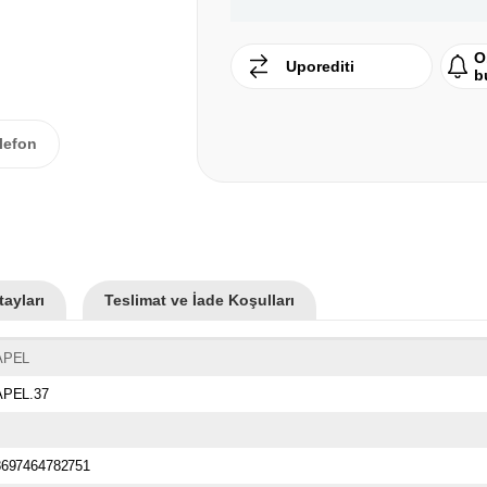
O
Uporediti
b
lefon
ayları
Teslimat ve İade Koşulları
APEL
APEL.37
8697464782751