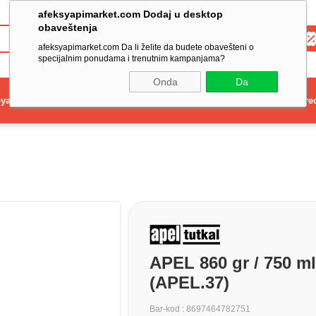
afeksyapimarket.com Dodaj u desktop
obaveštenja
Toptan
afeksyapimarket.com Da li želite da budete obavešteni o
specijalnim ponudama i trenutnim kampanjama?
Onda
Da
ya
Elektrikli El Aleti
Aydınlatma ve Elektrik
Dekorasyon ve Ev Gere
APEL 860 gr / 750 m
(APEL.37)
Bar-kod
:
8697464782751