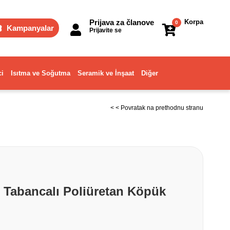
Prijava za članove
Korpa
0
Kampanyalar
Prijavite se
ci
Isıtma ve Soğutma
Seramik ve İnşaat
Diğer
< < Povratak na prethodnu stranu
l Tabancalı Poliüretan Köpük