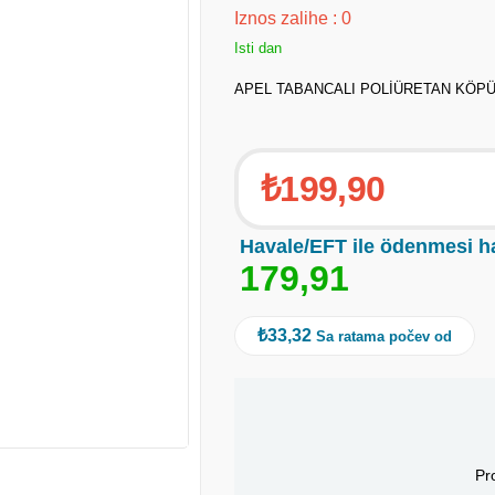
Iznos zalihe
:
0
Isti dan
APEL TABANCALI POLİÜRETAN KÖPÜK
₺199,90
Havale/EFT ile ödenmesi h
1
7
9
,
9
1
₺33,32
Sa ratama počev od
Pr