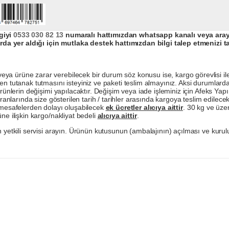
giyi
0533 030 82 13
numaralı hattımızdan whatsapp kanalı veya arayar
da yer aldığı için mutlaka destek hattımızdan bilgi talep etmenizi t
a ürüne zarar verebilecek bir durum söz konusu ise, kargo görevlisi ile b
en tutanak tutmasını isteyiniz ve paketi teslim almayınız. Aksi durumlard
ürünlerin değişimi yapılacaktır. Değişim veya iade işleminiz için Afeks Ya
ranlarında size gösterilen tarih / tarihler arasında kargoya teslim edilecekt
a mesafelerden dolayı oluşabilecek
ek ücretler alıcıya aittir
. 30 kg ve üzer
ne ilişkin kargo/nakliyat bedeli
alıcıya aittir
.
 yetkili servisi arayın. Ürünün kutusunun (ambalajının) açılması ve kurulu