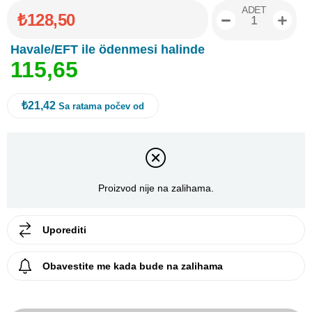
ADET
₺128,50
Havale/EFT ile ödenmesi halinde
1
1
5
,
6
5
₺21,42
Sa ratama počev od
Proizvod nije na zalihama.
Uporediti
Obavestite me kada bude na zalihama