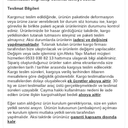
Teslimat Bilgileri
Kargonuz teslim edildiğinde, ürünün paketinde deformasyon
veya ürüne zarar verebilecek bir durum söz konusu ise, kargo
görevlisi ile birlikte paketi açarak ürünlerinizin durumunu kontrol
ediniz. Ürünlerinizde bir hasar gördüğünüz takdirde, kargo
yetkilisinden tutanak tutmasını isteyiniz ve paketi teslim
almayınız. Aksi durumlarda ürünlerin
iadesi ve değişimi
yapılmamaktadır
. Tutanak tutulan ürünler kargo firması
tarafından bize ulaştırılacak ve ürünlerin değişimi yapılacaktır.
Değişim veya iade işleminiz için Afeks Yapı Market müşteri
hizmetleri
0533 030 82 13
hattımıza ulaşarak bilgi alabilirsiniz.
Sipariş oluşturduğunuz ürünler satın alma ekranlarında size
gösterilen tarih / tarihler arasında kargoya teslim edilecektir.
Kargo teslim süreleri, kargoya veriliş tarihinden itibaren
mesafelere göre değişiklik gösterebilir. Kargo teslimatlarında
mesafelerden dolayı oluşabilecek
ek ücretler alıcıya aittir
. 30
kg ve üzeri teslimatlar araç üstü gerçekleşmektedir ve teslimat
süreleri uzayabilir. Cayma hakkı kullanılması nedeni ile iade
edilen ürüne ilişkin kargo/nakliyat bedeli
alıcıya aittir
.
Eğer satın aldığınız ürün kurulum gerektiriyorsa, size en yakın
yetkili servisi arayın. Ürünün kutusunun (ambalajının) açılması
ve kurulum işlemi mutlaka yetkili servis tarafından
yapılmalıdır. Aksi taktirde ürününüz
garanti kapsamı dışında
kalır
.