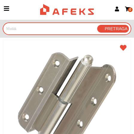
0
Prijava za članove
Prijavite se
Prijavite se Google nalogom