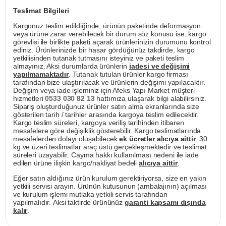
Teslimat Bilgileri
Kargonuz teslim edildiğinde, ürünün paketinde deformasyon
veya ürüne zarar verebilecek bir durum söz konusu ise, kargo
görevlisi ile birlikte paketi açarak ürünlerinizin durumunu kontrol
ediniz. Ürünlerinizde bir hasar gördüğünüz takdirde, kargo
yetkilisinden tutanak tutmasını isteyiniz ve paketi teslim
almayınız. Aksi durumlarda ürünlerin
iadesi ve değişimi
yapılmamaktadır
. Tutanak tutulan ürünler kargo firması
tarafından bize ulaştırılacak ve ürünlerin değişimi yapılacaktır.
Değişim veya iade işleminiz için Afeks Yapı Market müşteri
hizmetleri
0533 030 82 13
hattımıza ulaşarak bilgi alabilirsiniz.
Sipariş oluşturduğunuz ürünler satın alma ekranlarında size
gösterilen tarih / tarihler arasında kargoya teslim edilecektir.
Kargo teslim süreleri, kargoya veriliş tarihinden itibaren
mesafelere göre değişiklik gösterebilir. Kargo teslimatlarında
mesafelerden dolayı oluşabilecek
ek ücretler alıcıya aittir
. 30
kg ve üzeri teslimatlar araç üstü gerçekleşmektedir ve teslimat
süreleri uzayabilir. Cayma hakkı kullanılması nedeni ile iade
edilen ürüne ilişkin kargo/nakliyat bedeli
alıcıya aittir
.
Eğer satın aldığınız ürün kurulum gerektiriyorsa, size en yakın
yetkili servisi arayın. Ürünün kutusunun (ambalajının) açılması
ve kurulum işlemi mutlaka yetkili servis tarafından
yapılmalıdır. Aksi taktirde ürününüz
garanti kapsamı dışında
kalır
.