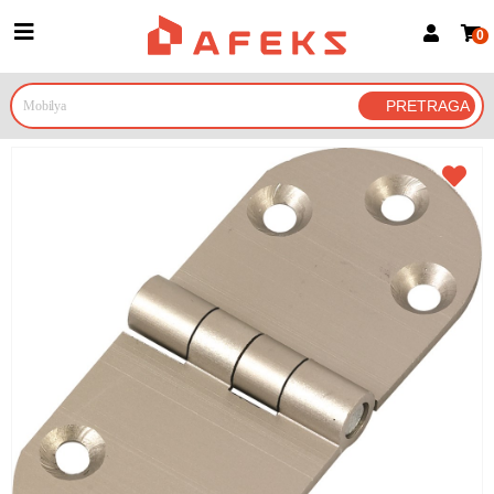
0
Prijava za članove
Prijavite se
Prijavite se Google nalogom