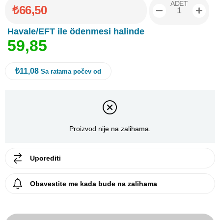
ADET
₺66,50
Havale/EFT ile ödenmesi halinde
5
9
,
8
5
₺11,08
Sa ratama počev od
Proizvod nije na zalihama.
Uporediti
Obavestite me kada bude na zalihama