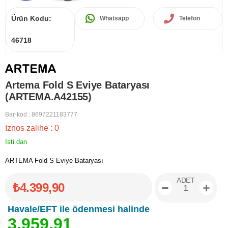
Ürün Kodu:
Whatsapp
Telefon
46718
Artema Fold S Eviye Bataryası
(ARTEMA.A42155)
Bar-kod
:
8697221183777
Iznos zalihe
:
0
Isti dan
ARTEMA Fold S Eviye Bataryası
ADET
₺4.399,90
Havale/EFT ile ödenmesi halinde
3
.
9
5
9
,
9
1