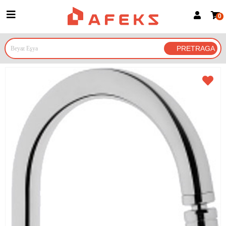
0
Prijava za članove
Prijavite se
Prijavite se Google nalogom