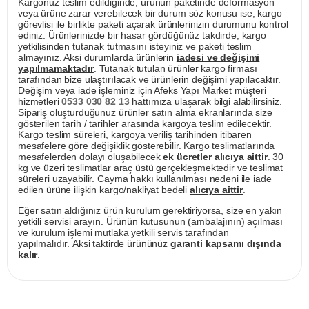
Kargonuz teslim edildiğinde, ürünün paketinde deformasyon
veya ürüne zarar verebilecek bir durum söz konusu ise, kargo
görevlisi ile birlikte paketi açarak ürünlerinizin durumunu kontrol
ediniz. Ürünlerinizde bir hasar gördüğünüz takdirde, kargo
yetkilisinden tutanak tutmasını isteyiniz ve paketi teslim
almayınız. Aksi durumlarda ürünlerin
iadesi ve değişimi
yapılmamaktadır
. Tutanak tutulan ürünler kargo firması
tarafından bize ulaştırılacak ve ürünlerin değişimi yapılacaktır.
Değişim veya iade işleminiz için Afeks Yapı Market müşteri
hizmetleri
0533 030 82 13
hattımıza ulaşarak bilgi alabilirsiniz.
Sipariş oluşturduğunuz ürünler satın alma ekranlarında size
gösterilen tarih / tarihler arasında kargoya teslim edilecektir.
Kargo teslim süreleri, kargoya veriliş tarihinden itibaren
mesafelere göre değişiklik gösterebilir. Kargo teslimatlarında
mesafelerden dolayı oluşabilecek
ek ücretler alıcıya aittir
. 30
kg ve üzeri teslimatlar araç üstü gerçekleşmektedir ve teslimat
süreleri uzayabilir. Cayma hakkı kullanılması nedeni ile iade
edilen ürüne ilişkin kargo/nakliyat bedeli
alıcıya aittir
.
Eğer satın aldığınız ürün kurulum gerektiriyorsa, size en yakın
yetkili servisi arayın. Ürünün kutusunun (ambalajının) açılması
ve kurulum işlemi mutlaka yetkili servis tarafından
yapılmalıdır. Aksi taktirde ürününüz
garanti kapsamı dışında
kalır
.