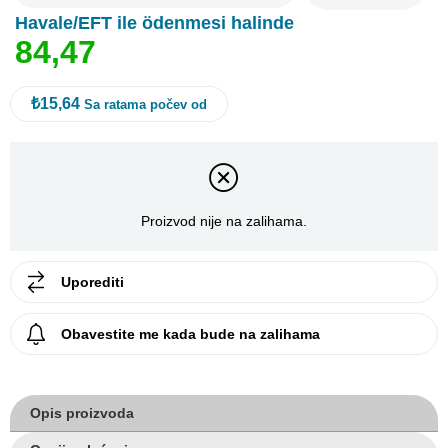
Havale/EFT ile ödenmesi halinde
8
4
,
4
7
₺15,64
Sa ratama počev od
Proizvod nije na zalihama.
Uporediti
Obavestite me kada bude na zalihama
Opis proizvoda