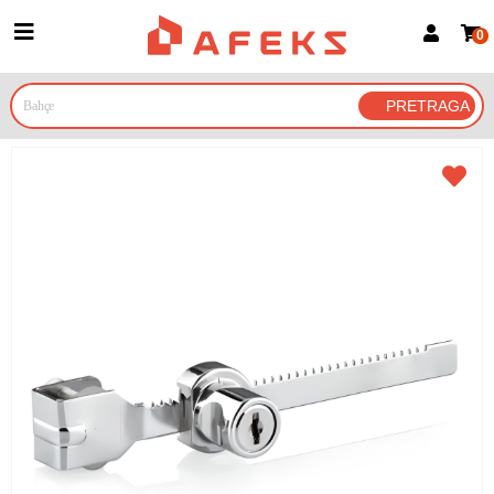
0
Prijava za članove
Prijavite se
Prijavite se Google nalogom