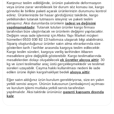
Kargonuz teslim edildiğinde, ürünün paketinde deformasyon
veya ürüne zarar verebilecek bir durum söz konusu ise, kargo
görevlisi ile birlikte paketi açarak ürünlerinizin durumunu kontrol
ediniz. Ürünlerinizde bir hasar gördüğünüz takdirde, kargo
yetkilisinden tutanak tutmasını isteyiniz ve paketi teslim
almayınız. Aksi durumlarda ürünlerin
iadesi ve değişimi
yapılmamaktadır
. Tutanak tutulan ürünler kargo firması
tarafından bize ulaştırılacak ve ürünlerin değişimi yapılacaktır.
Değişim veya iade işleminiz için Afeks Yapı Market müşteri
hizmetleri
0533 030 82 13
hattımıza ulaşarak bilgi alabilirsiniz.
Sipariş oluşturduğunuz ürünler satın alma ekranlarında size
gösterilen tarih / tarihler arasında kargoya teslim edilecektir.
Kargo teslim süreleri, kargoya veriliş tarihinden itibaren
mesafelere göre değişiklik gösterebilir. Kargo teslimatlarında
mesafelerden dolayı oluşabilecek
ek ücretler alıcıya aittir
. 30
kg ve üzeri teslimatlar araç üstü gerçekleşmektedir ve teslimat
süreleri uzayabilir. Cayma hakkı kullanılması nedeni ile iade
edilen ürüne ilişkin kargo/nakliyat bedeli
alıcıya aittir
.
Eğer satın aldığınız ürün kurulum gerektiriyorsa, size en yakın
yetkili servisi arayın. Ürünün kutusunun (ambalajının) açılması
ve kurulum işlemi mutlaka yetkili servis tarafından
yapılmalıdır. Aksi taktirde ürününüz
garanti kapsamı dışında
kalır
.