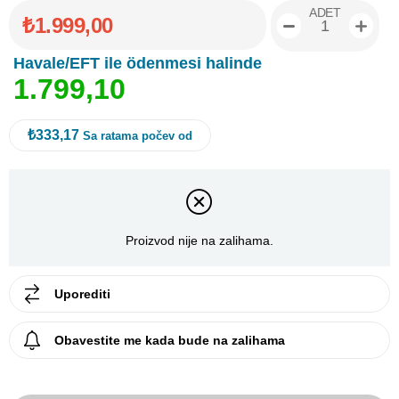
ADET
₺1.999,00
Havale/EFT ile ödenmesi halinde
1
.
7
9
9
,
1
0
₺333,17
Sa ratama počev od
Proizvod nije na zalihama.
Uporediti
Obavestite me kada bude na zalihama