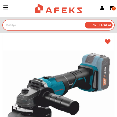
0
Prijava za članove
Prijavite se
Prijavite se Google nalogom