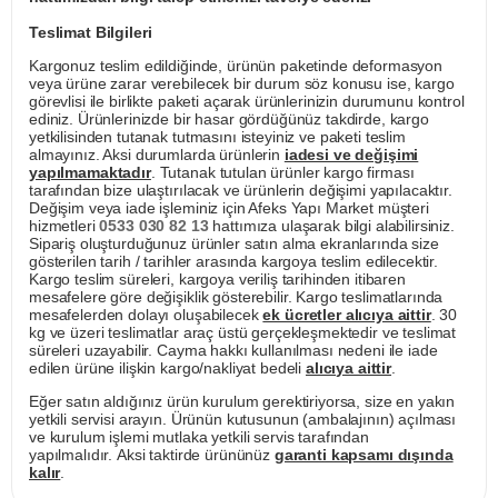
Teslimat Bilgileri
Kargonuz teslim edildiğinde, ürünün paketinde deformasyon
veya ürüne zarar verebilecek bir durum söz konusu ise, kargo
görevlisi ile birlikte paketi açarak ürünlerinizin durumunu kontrol
ediniz. Ürünlerinizde bir hasar gördüğünüz takdirde, kargo
yetkilisinden tutanak tutmasını isteyiniz ve paketi teslim
almayınız. Aksi durumlarda ürünlerin
iadesi ve değişimi
yapılmamaktadır
. Tutanak tutulan ürünler kargo firması
tarafından bize ulaştırılacak ve ürünlerin değişimi yapılacaktır.
Değişim veya iade işleminiz için Afeks Yapı Market müşteri
hizmetleri
0533 030 82 13
hattımıza ulaşarak bilgi alabilirsiniz.
Sipariş oluşturduğunuz ürünler satın alma ekranlarında size
gösterilen tarih / tarihler arasında kargoya teslim edilecektir.
Kargo teslim süreleri, kargoya veriliş tarihinden itibaren
mesafelere göre değişiklik gösterebilir. Kargo teslimatlarında
mesafelerden dolayı oluşabilecek
ek ücretler alıcıya aittir
. 30
kg ve üzeri teslimatlar araç üstü gerçekleşmektedir ve teslimat
süreleri uzayabilir. Cayma hakkı kullanılması nedeni ile iade
edilen ürüne ilişkin kargo/nakliyat bedeli
alıcıya aittir
.
Eğer satın aldığınız ürün kurulum gerektiriyorsa, size en yakın
yetkili servisi arayın. Ürünün kutusunun (ambalajının) açılması
ve kurulum işlemi mutlaka yetkili servis tarafından
yapılmalıdır. Aksi taktirde ürününüz
garanti kapsamı dışında
kalır
.