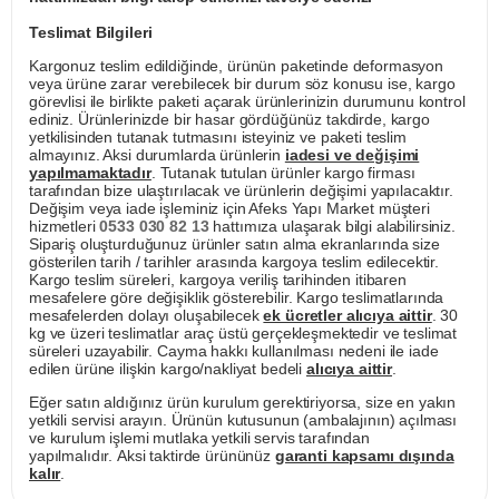
Teslimat Bilgileri
Kargonuz teslim edildiğinde, ürünün paketinde deformasyon
veya ürüne zarar verebilecek bir durum söz konusu ise, kargo
görevlisi ile birlikte paketi açarak ürünlerinizin durumunu kontrol
ediniz. Ürünlerinizde bir hasar gördüğünüz takdirde, kargo
yetkilisinden tutanak tutmasını isteyiniz ve paketi teslim
almayınız. Aksi durumlarda ürünlerin
iadesi ve değişimi
yapılmamaktadır
. Tutanak tutulan ürünler kargo firması
tarafından bize ulaştırılacak ve ürünlerin değişimi yapılacaktır.
Değişim veya iade işleminiz için Afeks Yapı Market müşteri
hizmetleri
0533 030 82 13
hattımıza ulaşarak bilgi alabilirsiniz.
Sipariş oluşturduğunuz ürünler satın alma ekranlarında size
gösterilen tarih / tarihler arasında kargoya teslim edilecektir.
Kargo teslim süreleri, kargoya veriliş tarihinden itibaren
mesafelere göre değişiklik gösterebilir. Kargo teslimatlarında
mesafelerden dolayı oluşabilecek
ek ücretler alıcıya aittir
. 30
kg ve üzeri teslimatlar araç üstü gerçekleşmektedir ve teslimat
süreleri uzayabilir. Cayma hakkı kullanılması nedeni ile iade
edilen ürüne ilişkin kargo/nakliyat bedeli
alıcıya aittir
.
Eğer satın aldığınız ürün kurulum gerektiriyorsa, size en yakın
yetkili servisi arayın. Ürünün kutusunun (ambalajının) açılması
ve kurulum işlemi mutlaka yetkili servis tarafından
yapılmalıdır. Aksi taktirde ürününüz
garanti kapsamı dışında
kalır
.