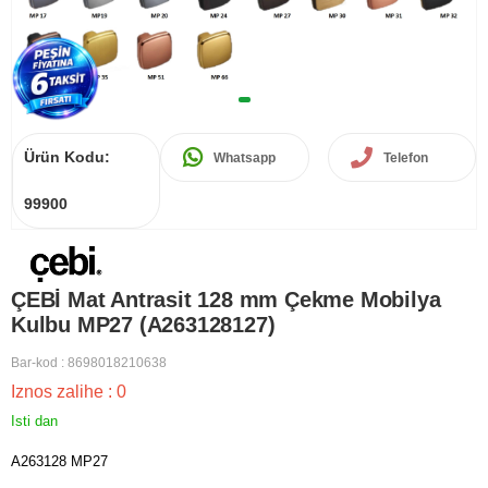
Ürün Kodu:
Whatsapp
Telefon
99900
ÇEBİ Mat Antrasit 128 mm Çekme Mobilya
Kulbu MP27 (A263128127)
Bar-kod
:
8698018210638
Iznos zalihe
:
0
Isti dan
A263128 MP27