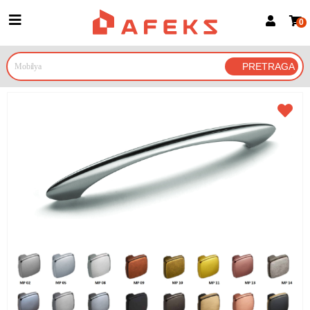
0
Prijava za članove
Prijavite se
Prijavite se Google nalogom