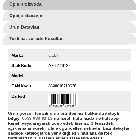
Opis proizvoda
Opcije plaćanja
Ürün Detayları
Teslimat ve İade Koşulları
Marka
ÇEBİ
Stok Kodu
A263128127
Model
EAN Kodu
8698018210638
Barkod
Ürün görseli temsili olup ürünlerimiz hakkında detaylı
bilgiyi
0533 030 82 13
numaralı hattımızdan whatsapp
kanalı veya arayarak talep edebilirsiniz. Sitemizdeki
açıklamalar sürekli olarak güncellenmektedir. Bazı detaylar
sadece kataloglarda yer aldığı için mutlaka destek
hattımızdan bilgi talep etmenizi tavsiye ederiz.