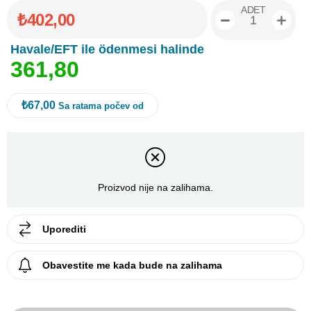
ADET
₺402,00
Havale/EFT ile ödenmesi halinde
3
6
1
,
8
0
₺67,00
Sa ratama počev od
Proizvod nije na zalihama.
Uporediti
Obavestite me kada bude na zalihama