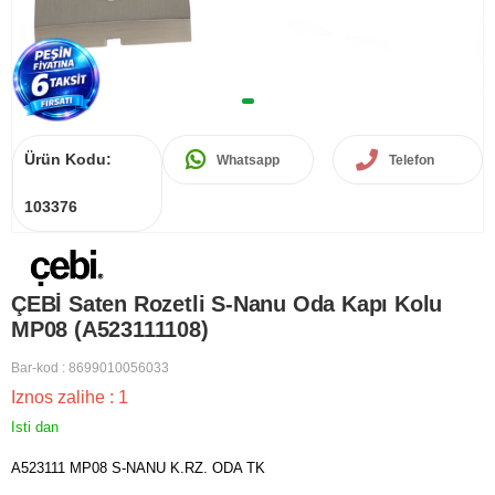
Ürün Kodu:
Whatsapp
Telefon
103376
ÇEBİ Saten Rozetli S-Nanu Oda Kapı Kolu
MP08 (A523111108)
Bar-kod
:
8699010056033
Iznos zalihe
:
1
Isti dan
A523111 MP08 S-NANU K.RZ. ODA TK