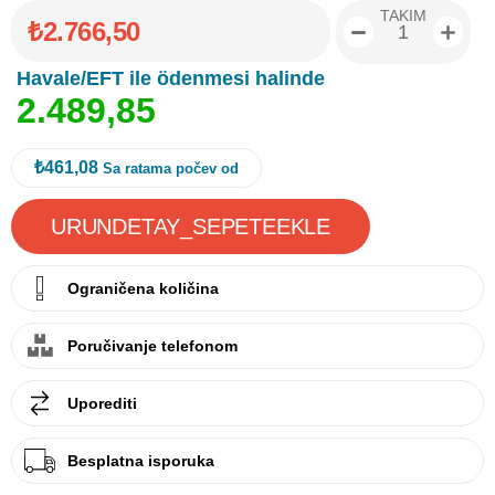
TAKIM
₺2.766,50
Havale/EFT ile ödenmesi halinde
2
.
4
8
9
,
8
5
₺461,08
Sa ratama počev od
Ograničena količina
Poručivanje telefonom
Uporediti
Besplatna isporuka