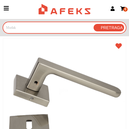
0
Prijava za članove
Prijavite se
Prijavite se Google nalogom