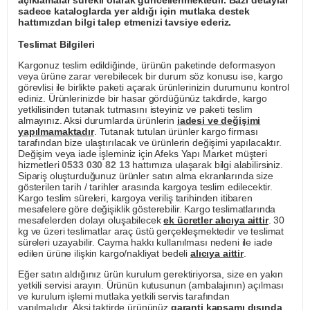
açıklamalar sürekli olarak güncellenmektedir. Bazı detaylar
sadece kataloglarda yer aldığı için mutlaka destek
hattımızdan bilgi talep etmenizi tavsiye ederiz.
Teslimat Bilgileri
Kargonuz teslim edildiğinde, ürünün paketinde deformasyon
veya ürüne zarar verebilecek bir durum söz konusu ise, kargo
görevlisi ile birlikte paketi açarak ürünlerinizin durumunu kontrol
ediniz. Ürünlerinizde bir hasar gördüğünüz takdirde, kargo
yetkilisinden tutanak tutmasını isteyiniz ve paketi teslim
almayınız. Aksi durumlarda ürünlerin
iadesi ve değişimi
yapılmamaktadır
. Tutanak tutulan ürünler kargo firması
tarafından bize ulaştırılacak ve ürünlerin değişimi yapılacaktır.
Değişim veya iade işleminiz için Afeks Yapı Market müşteri
hizmetleri
0533 030 82 13
hattımıza ulaşarak bilgi alabilirsiniz.
Sipariş oluşturduğunuz ürünler satın alma ekranlarında size
gösterilen tarih / tarihler arasında kargoya teslim edilecektir.
Kargo teslim süreleri, kargoya veriliş tarihinden itibaren
mesafelere göre değişiklik gösterebilir. Kargo teslimatlarında
mesafelerden dolayı oluşabilecek
ek ücretler alıcıya aittir
. 30
kg ve üzeri teslimatlar araç üstü gerçekleşmektedir ve teslimat
süreleri uzayabilir. Cayma hakkı kullanılması nedeni ile iade
edilen ürüne ilişkin kargo/nakliyat bedeli
alıcıya aittir
.
Eğer satın aldığınız ürün kurulum gerektiriyorsa, size en yakın
yetkili servisi arayın. Ürünün kutusunun (ambalajının) açılması
ve kurulum işlemi mutlaka yetkili servis tarafından
yapılmalıdır. Aksi taktirde ürününüz
garanti kapsamı dışında