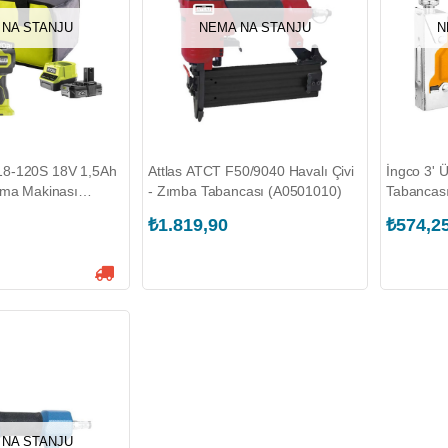
 NA STANJU
NEMA NA STANJU
N
8-120S 18V 1,5Ah
Attlas ATCT F50/9040 Havalı Çivi
İngco 3' 
kma Makinası
- Zımba Tabancası (A0501010)
Tabancas
)
₺1.819,90
₺574,2
 NA STANJU