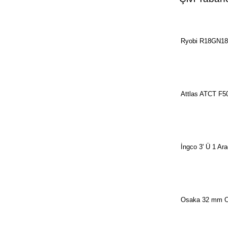
Ryobi R18GN18-
Attlas ATCT F50
İngco 3' Ü 1 A
Osaka 32 mm O