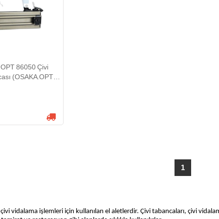
OPT 86050 Çivi
cası (OSAKA.OPT
1
çivi vidalama işlemleri için kullanılan el aletlerdir. Çivi tabancaları, çivi vidala