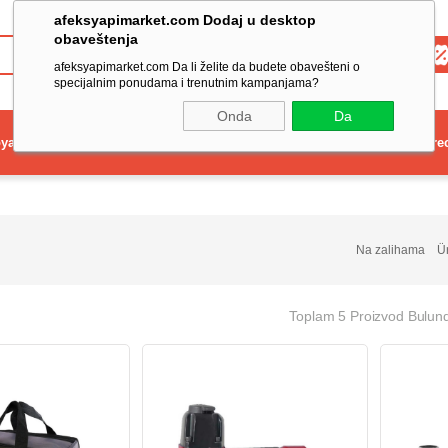
afeksyapimarket.com Dodaj u desktop
obaveštenja
Toptan
afeksyapimarket.com Da li želite da budete obavešteni o
specijalnim ponudama i trenutnim kampanjama?
Onda
Da
ya
Elektrikli El Aleti
Aydınlatma ve Elektrik
Dekorasyon ve Ev Gere
Na zalihama
Ü
Toplam 5 Proizvod Bulun