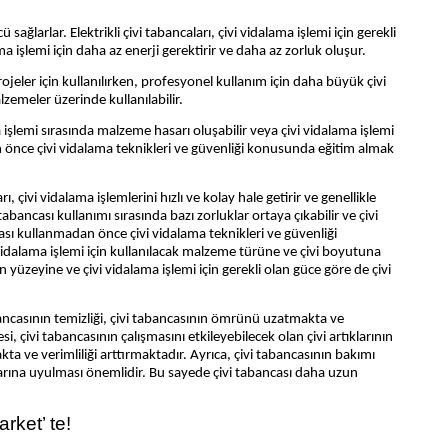
ü sağlarlar. Elektrikli çivi tabancaları, çivi vidalama işlemi için gerekli
a işlemi için daha az enerji gerektirir ve daha az zorluk oluşur.
rojeler için kullanılırken, profesyonel kullanım için daha büyük çivi
alzemeler üzerinde kullanılabilir.
a işlemi sırasında malzeme hasarı oluşabilir veya çivi vidalama işlemi
n önce çivi vidalama teknikleri ve güvenliği konusunda eğitim almak
rı, çivi vidalama işlemlerini hızlı ve kolay hale getirir ve genellikle
tabancası kullanımı sırasında bazı zorluklar ortaya çıkabilir ve çivi
sı kullanmadan önce çivi vidalama teknikleri ve güvenliği
vidalama işlemi için kullanılacak malzeme türüne ve çivi boyutuna
n yüzeyine ve çivi vidalama işlemi için gerekli olan güce göre de çivi
abancasının temizliği, çivi tabancasının ömrünü uzatmakta ve
i, çivi tabancasının çalışmasını etkileyebilecek olan çivi artıklarının
a ve verimliliği arttırmaktadır. Ayrıca, çivi tabancasının bakımı
atlarına uyulması önemlidir. Bu sayede çivi tabancası daha uzun
rket’ te!