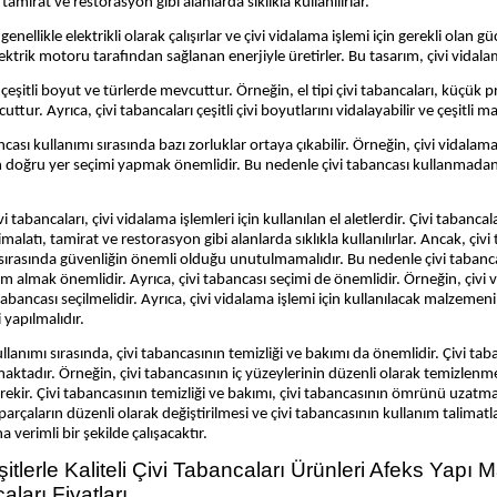
tamirat ve restorasyon gibi alanlarda sıklıkla kullanılırlar.
genellikle elektrikli olarak çalışırlar ve çivi vidalama işlemi için gerekli olan güc
lektrik motoru tarafından sağlanan enerjiyle üretirler. Bu tasarım, çivi vidalam
 çeşitli boyut ve türlerde mevcuttur. Örneğin, el tipi çivi tabancaları, küçük p
ttur. Ayrıca, çivi tabancaları çeşitli çivi boyutlarını vidalayabilir ve çeşitli m
ncası kullanımı sırasında bazı zorluklar ortaya çıkabilir. Örneğin, çivi vidalam
çin doğru yer seçimi yapmak önemlidir. Bu nedenle çivi tabancası kullanmada
i tabancaları, çivi vidalama işlemleri için kullanılan el aletlerdir. Çivi tabancala
malatı, tamirat ve restorasyon gibi alanlarda sıklıkla kullanılırlar. Ancak, çivi 
sırasında güvenliğin önemli olduğu unutulmamalıdır. Bu nedenle çivi tabanca
 almak önemlidir. Ayrıca, çivi tabancası seçimi de önemlidir. Örneğin, çivi 
abancası seçilmelidir. Ayrıca, çivi vidalama işlemi için kullanılacak malzemeni
 yapılmalıdır.
ullanımı sırasında, çivi tabancasının temizliği ve bakımı da önemlidir. Çivi t
rmaktadır. Örneğin, çivi tabancasının iç yüzeylerinin düzenli olarak temizlenmes
ekir. Çivi tabancasının temizliği ve bakımı, çivi tabancasının ömrünü uzatmakt
n parçaların düzenli olarak değiştirilmesi ve çivi tabancasının kullanım talim
 verimli bir şekilde çalışacaktır.
itlerle Kaliteli Çivi Tabancaları Ürünleri Afeks Yapı Ma
aları Fiyatları