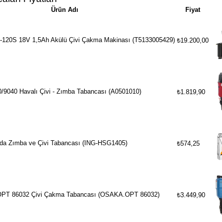
Ürün Adı
Fiyat
120S 18V 1,5Ah Akülü Çivi Çakma Makinası (T5133005429)
₺19.200,00
/9040 Havalı Çivi - Zımba Tabancası (A0501010)
₺1.819,90
rada Zımba ve Çivi Tabancası (ING-HSG1405)
₺574,25
PT 86032 Çivi Çakma Tabancası (OSAKA.OPT 86032)
₺3.449,90