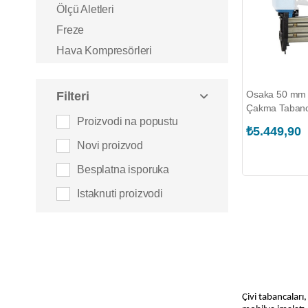
Ölçü Aletleri
Freze
Hava Kompresörleri
Zımba
Titreşim Makinaları
Osaka 50 mm 
Filteri
Çakma Taban
Planyalar
Proizvodi na popustu
86050)
₺5.449,90
Bahçe Makinaları
Novi proizvod
Polisaj
Besplatna isporuka
Süpürgeler
Istaknuti proizvodi
Aküler ve Bataryalar
Aksesuarlar ve Yedek Parçalar
Şarj Cihazları
Hidroforlar ve Pompalar
Jeneratörler
Çivi tabancaları, 
Karot Makinaları