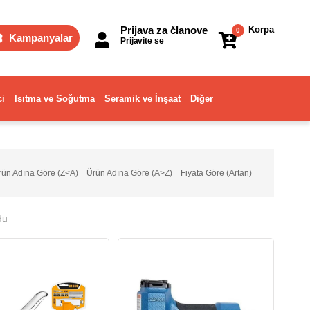
Prijava za članove
Korpa
0
Kampanyalar
Prijavite se
ci
Isıtma ve Soğutma
Seramik ve İnşaat
Diğer
rün Adına Göre (Z<A)
Ürün Adına Göre (A>Z)
Fiyata Göre (Artan)
du