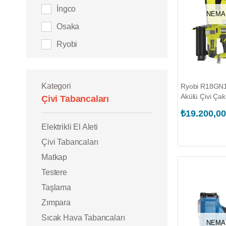
İngco
NEMA
Osaka
Ryobi
Kategori
Ryobi R18GN1
Akülü Çivi Ça
Çivi Tabancaları
(T5133005429
₺19.200,00
Elektrikli El Aleti
Çivi Tabancaları
Matkap
Testere
Taşlama
Zımpara
Sıcak Hava Tabancaları
NEMA