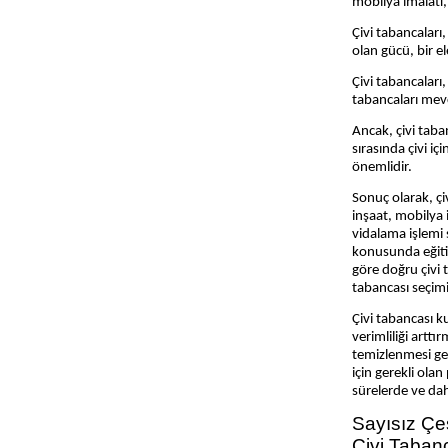
mobilya imalatı, 
Kaynak Makinaları
Çivi tabancaları, 
Pafta Makinaları
olan gücü, bir e
Gravürler
Çivi tabancaları,
tabancaları mevcu
Boya Tabancaları
Ancak, çivi taba
Karıştırıcı Mikserler
sırasında çivi i
Vinçler
önemlidir.
Yıkama Makinaları
Sonuç olarak, çiv
inşaat, mobilya i
Silikon ve Mum
vidalama işlemi 
konusunda eğitim
Kırpma Makinaları
göre doğru çivi t
Lehim ve Havya Makinaları
tabancası seçimi
Bileme Makinaları
Çivi tabancası k
verimliliği arttı
Transpaletler
temizlenmesi ger
için gerekli ola
Raspalamalar
sürelerde ve daha
Zımba Tabancaları
Sayısız Çeş
Çivi Tabanc