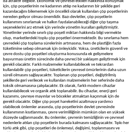
da atraktif değildir. Ekonomik ve çevresel etkileri hakkında konuşmak
için, çöp poşetlerinin ne kadarının atılıp ne kadarının bir şekilde geri
kazanılacağını bilememek için öncelikli olarak kullanılan çöp poşetlerinin
nereden geliyor olması önemlidir. Bazı devletler, çöp poşetlerin
kullanımını sınırlamak ve halkın faydalanabileceği diğer çöp taşıma
seçeneklerini arz etmek için yerinde yönetim kuralları geliştirmiştir.
Yönetimler yerinde sınırlı çöp poşeti miktarı hakkında bilgi vermekte
olup, marketlerdeki toplu çöp poşetleri önermektedir. Bu sınırlama hem
çevredeki çöp toplama sürelerinin artmasına, hem de plastiğin fazla
tüketimine sebep olmamak için önleyicidir. Yoksa, üreticilerin güvenli ve
çevre dostu çöp poşetleri oluşturma konusunda ek gelişmelere
başvurması üretim sürecinde daha çevreci bir yaklaşım geliştirmek için
gerekli olacaktır. Farklı malzemeler kullanılabilecek ve tekrardan
kullanılabilir çöp poşetleri, tüketicilerin çevresel ömürlerinin daha uzun
süreli olmasını sağlayacaktır. Toplanan çöp poşetleri, değiştirilmiş
şekillerde geri verilecek ve kullanılan malzemelerin her seferinde daha
toksik olmamasına çalışılacaktır. Ek olarak, farklı modern cihazlar
kullanılabilecek ve organik atık toplanabilir. Bu cihazlar, enerji geri
kazanımı, çevreye mayınlar ve böcekler atmaktan kaçınmak için de
gerekli olacaktır. Diğer çöp poşet hareketini azaltmaya yardımcı
olabilecek önlemler arasında, çöp poşetlerinin devlet çevresinde
kullanımının kısıtlanması, çevre verimliliğinin mümkün olan en yüksek
düzeyde sağlanmasıdır. Bu önlemler, çevrenin temizliğinin ve çevresel
nedenlerle atılan çöp poşetlerin burada kalmasını sağlayacaktır. Tıpkı her
türlü atık gibi, çöp poşetleri de önlemeyi, değişimi, toplanmasını ve