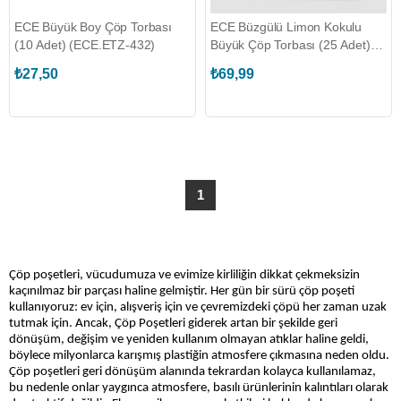
ECE Büyük Boy Çöp Torbası
ECE Büzgülü Limon Kokulu
(10 Adet) (ECE.ETZ-432)
Büyük Çöp Torbası (25 Adet)
(ECE.ETZ-437)
₺27,50
₺69,99
1
Çöp poşetleri, vücudumuza ve evimize kirliliğin dikkat çekmeksizin
kaçınılmaz bir parçası haline gelmiştir. Her gün bir sürü çöp poşeti
kullanıyoruz: ev için, alışveriş için ve çevremizdeki çöpü her zaman uzak
tutmak için. Ancak, Çöp Poşetleri giderek artan bir şekilde geri
dönüşüm, değişim ve yeniden kullanım olmayan atıklar haline geldi,
böylece milyonlarca karışmış plastiğin atmosfere çıkmasına neden oldu.
Çöp poşetleri geri dönüşüm alanında tekrardan kolayca kullanılamaz,
bu nedenle onlar yaygınca atmosfere, basılı ürünlerinin kalıntıları olarak