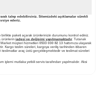
ak talep edebilirsiniz. Sitemizdeki açıklamalar sürekli
avsiye ederiz.
irlikte paketi açarak ürünlerinizin durumunu kontrol ediniz.
a ürünlerin
iadesi ve değişimi yapılmamaktadır
. Tutanak
pı Market müşteri hizmetleri
0533 030 82 13
hattımıza ulaşarak
ir. Kargo teslim süreleri, kargoya veriliş tarihinden itibaren
i teslimatlar araç üstü gerçekleşmektedir ve teslimat süreleri
m işlemi mutlaka yetkili servis tarafından yapılmalıdır. Aksi