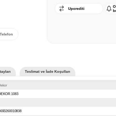
O
Uporediti
b
Telefon
ayları
Teslimat ve İade Koşulları
Dekor
DEKOR.1083
8693260010838