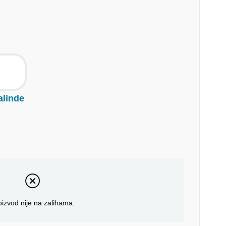
alinde
oizvod nije na zalihama.