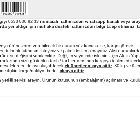
giyi
0533 030 82 13
numaralı hattımızdan whatsapp kanalı veya arayar
da yer aldığı için mutlaka destek hattımızdan bilgi talep etmenizi t
a ürüne zarar verebilecek bir durum söz konusu ise, kargo görevlisi ile b
en tutanak tutmasını isteyiniz ve paketi teslim almayınız. Aksi durumlard
ürünlerin değişimi yapılacaktır. Değişim veya iade işleminiz için Afeks Ya
ranlarında size gösterilen tarih / tarihler arasında kargoya teslim edilecekt
a mesafelerden dolayı oluşabilecek
ek ücretler alıcıya aittir
. 30 kg ve üzer
ne ilişkin kargo/nakliyat bedeli
alıcıya aittir
.
 yetkili servisi arayın. Ürünün kutusunun (ambalajının) açılması ve kurulu