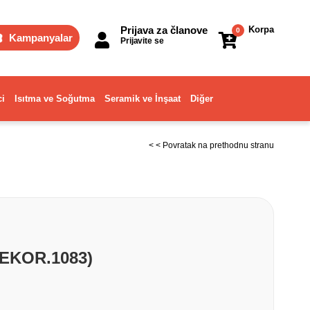
Prijava za članove
Korpa
0
Kampanyalar
Prijavite se
ci
Isıtma ve Soğutma
Seramik ve İnşaat
Diğer
< < Povratak na prethodnu stranu
DEKOR.1083)