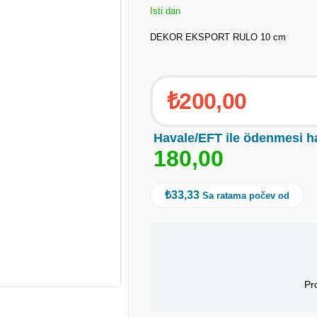
Isti dan
DEKOR EKSPORT RULO 10 cm
₺200,00
Havale/EFT ile ödenmesi h
1
8
0
,
0
0
₺33,33
Sa ratama počev od
Pr