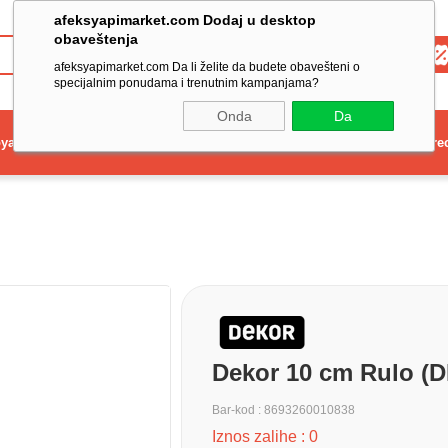
afeksyapimarket.com Dodaj u desktop
obaveštenja
Toptan
afeksyapimarket.com Da li želite da budete obavešteni o
specijalnim ponudama i trenutnim kampanjama?
Onda
Da
ya
Elektrikli El Aleti
Aydınlatma ve Elektrik
Dekorasyon ve Ev Gere
Dekor 10 cm Rulo (
Bar-kod
:
8693260010838
Iznos zalihe
:
0