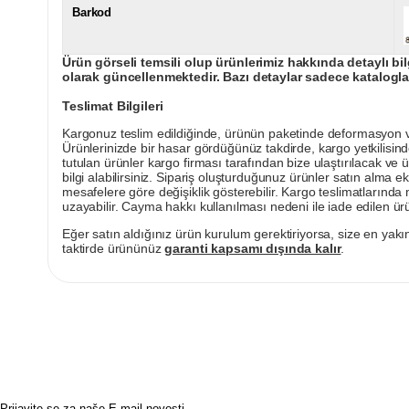
Barkod
Ürün görseli temsili olup ürünlerimiz hakkında detaylı bil
olarak güncellenmektedir. Bazı detaylar sadece kataloglar
Teslimat Bilgileri
Kargonuz teslim edildiğinde, ürünün paketinde deformasyon vey
Ürünlerinizde bir hasar gördüğünüz takdirde, kargo yetkilisind
tutulan ürünler kargo firması tarafından bize ulaştırılacak ve 
bilgi alabilirsiniz. Sipariş oluşturduğunuz ürünler satın alma ek
mesafelere göre değişiklik gösterebilir. Kargo teslimatlarınd
uzayabilir. Cayma hakkı kullanılması nedeni ile iade edilen ürü
Eğer satın aldığınız ürün kurulum gerektiriyorsa, size en yakın
taktirde ürününüz
garanti kapsamı dışında kalır
.
Prijavite se za naše E-mail novosti