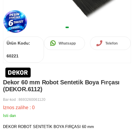
Ürün Kodu:
Whatsapp
Telefon
60221
Dekor 60 mm Robot Sentetik Boya Fırçası
(DEKOR.6112)
Bar-kod
:
8693260061120
Iznos zalihe
:
0
Isti dan
DEKOR ROBOT SENTETİK BOYA FIRÇASI 60 mm