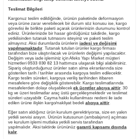
Teslimat Bilgileri
Kargonuz teslim edildiğinde, ürünün paketinde deformasyon
veya ürüne zarar verebilecek bir durum söz konusu ise, kargo
görevlisi ile birlikte paketi açarak ürünlerinizin durumunu kontrol
ediniz. Ürünlerinizde bir hasar gördüğünüz takdirde, kargo
yetkilisinden tutanak tutmasını isteyiniz ve paketi teslim
almayınız. Aksi durumlarda ürünlerin
iadesi ve değişimi
yapılmamaktadır
. Tutanak tutulan ürünler kargo firması
tarafından bize ulaştırılacak ve ürünlerin değişimi yapılacaktır.
Değişim veya iade işleminiz için Afeks Yapı Market müşteri
hizmetleri
0533 030 82 13
hattımıza ulaşarak bilgi alabilirsiniz.
Sipariş oluşturduğunuz ürünler satın alma ekranlarında size
gösterilen tarih / tarihler arasında kargoya teslim edilecektir.
Kargo teslim süreleri, kargoya veriliş tarihinden itibaren
mesafelere göre değişiklik gösterebilir. Kargo teslimatlarında
mesafelerden dolayı oluşabilecek
ek ücretler alıcıya aittir
. 30
kg ve üzeri teslimatlar araç üstü gerçekleşmektedir ve teslimat
süreleri uzayabilir. Cayma hakkı kullanılması nedeni ile iade
edilen ürüne ilişkin kargo/nakliyat bedeli
alıcıya aittir
.
Eğer satın aldığınız ürün kurulum gerektiriyorsa, size en yakın
yetkili servisi arayın. Ürünün kutusunun (ambalajının) açılması
ve kurulum işlemi mutlaka yetkili servis tarafından
yapılmalıdır. Aksi taktirde ürününüz
garanti kapsamı dışında
kalır
.