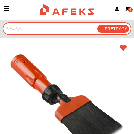
0
Prijava za članove
Prijavite se
Prijavite se Google nalogom