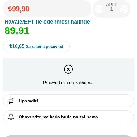
ADET
₺99,90
Havale/EFT ile ödenmesi halinde
8
9
,
9
1
₺16,65
Sa ratama počev od
Proizvod nije na zalihama.
Uporediti
Obavestite me kada bude na zalihama