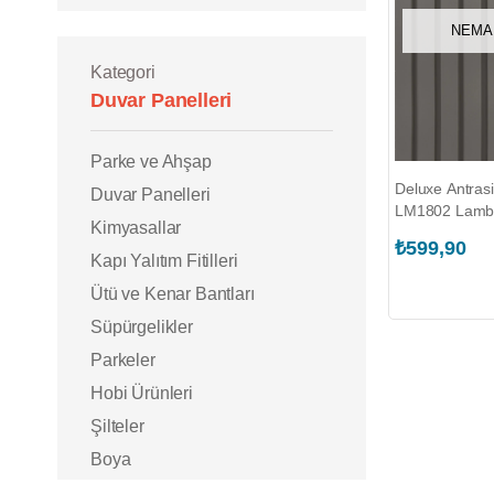
NEMA
Kategori
Duvar Panelleri
Parke ve Ahşap
Deluxe Antrasi
Duvar Panelleri
LM1802 Lambri (AKSÜPER.152
Kimyasallar
10 LM51)
₺599,90
Kapı Yalıtım Fitilleri
Ütü ve Kenar Bantları
Süpürgelikler
Parkeler
Hobi Ürünleri
Şilteler
Boya
Seramik ve İnşaat