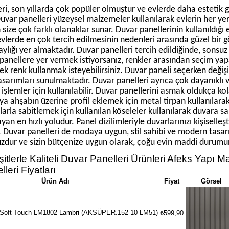
eri, son yıllarda çok popüler olmuştur ve evlerde daha esteti
Duvar panelleri yüzeysel malzemeler kullanılarak evlerin her yeri
 size çok farklı olanaklar sunar. Duvar panellerinin kullanıldığı
evlerde en çok tercih edilmesinin nedenleri arasında güzel bir
aylığı yer almaktadır. Duvar panelleri tercih edildiğinde, sonsuz 
panellere yer vermek istiyorsanız, renkler arasından seçim ya
 tek renk kullanmak isteyebilirsiniz. Duvar paneli seçerken değişi
tasarımları sunulmaktadır. Duvar panelleri ayrıca çok dayanıklı
 işlemler için kullanılabilir. Duvar panellerini asmak oldukça ko
eya ahşabın üzerine profil eklemek için metal tirpan kullanılarak
alarla sabitlemek için kullanılan köseleler kullanılarak duvara s
yan en hızlı yoludur. Panel dizilimleriyle duvarlarınızı kişiselle
z. Duvar panelleri de modaya uygun, stil sahibi ve modern tasar
uzdur ve sizin bütçenize uygun olarak, çoğu evin maddi durumuna
itlerle Kaliteli Duvar Panelleri Ürünleri Afeks Yapı Ma
leri Fiyatları
Ürün Adı
Fiyat
Görsel
t Soft Touch LM1802 Lambri (AKSÜPER.152 10 LM51)
₺599,90