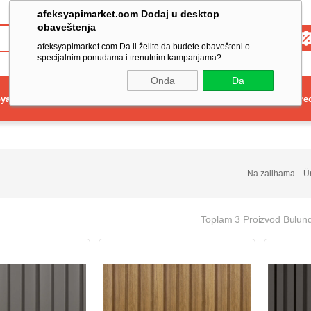
afeksyapimarket.com Dodaj u desktop
obaveštenja
Toptan
afeksyapimarket.com Da li želite da budete obavešteni o
specijalnim ponudama i trenutnim kampanjama?
Onda
Da
ya
Elektrikli El Aleti
Aydınlatma ve Elektrik
Dekorasyon ve Ev Gere
Na zalihama
Ü
Toplam 3 Proizvod Bulun