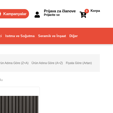
Prijava za članove
Korpa
0
Kampanyalar
Prijavite se
ci
Isıtma ve Soğutma
Seramik ve İnşaat
Diğer
rün Adına Göre (Z<A)
Ürün Adına Göre (A>Z)
Fiyata Göre (Artan)
du