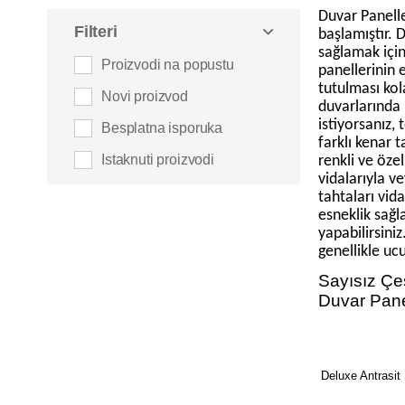
Duvar Panell
Yapıştırıcılar ve Tutkallar
Filteri
başlamıştır. 
sağlamak için
Vernikler ve Cilalar
Proizvodi na popustu
panellerinin 
tutulması kol
Novi proizvod
duvarlarında 
istiyorsanız,
Besplatna isporuka
farklı kenar 
Istaknuti proizvodi
renkli ve özel
vidalarıyla v
tahtaları vid
esneklik sağla
yapabilirsini
genellikle uc
Sayısız Çeş
Duvar Panel
Deluxe Antrasi