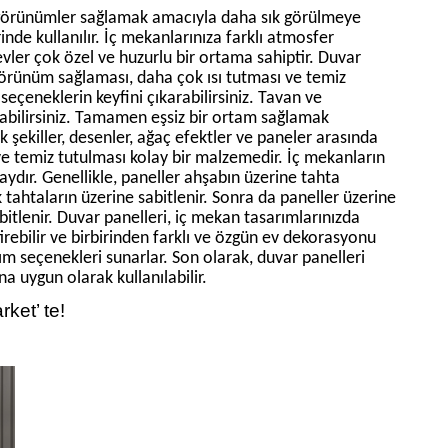
k görünümler sağlamak amacıyla daha sık görülmeye
nde kullanılır. İç mekanlarınıza farklı atmosfer
 evler çok özel ve huzurlu bir ortama sahiptir. Duvar
 görünüm sağlaması, daha çok ısı tutması ve temiz
seçeneklerin keyfini çıkarabilirsiniz. Tavan ve
pabilirsiniz. Tamamen eşsiz bir ortam sağlamak
k şekiller, desenler, ağaç efektler ve paneler arasında
 ve temiz tutulması kolay bir malzemedir. İç mekanların
laydır. Genellikle, paneller ahşabın üzerine tahta
 tahtaların üzerine sabitlenir. Sonra da paneller üzerine
abitlenir. Duvar panelleri, iç mekan tasarımlarınızda
ştirebilir ve birbirinden farklı ve özgün ev dekorasyonu
ım seçenekleri sunarlar. Son olarak, duvar panelleri
 uygun olarak kullanılabilir.
rket’ te!