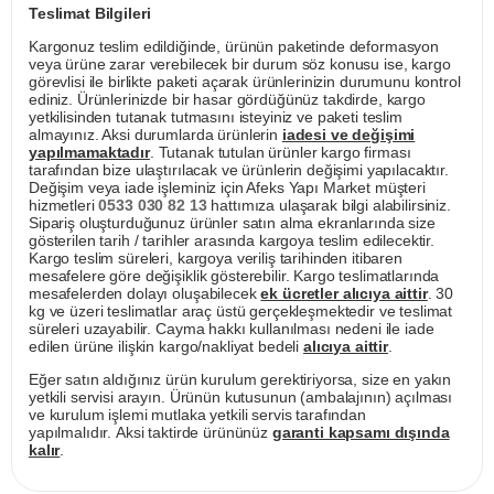
Teslimat Bilgileri
Kargonuz teslim edildiğinde, ürünün paketinde deformasyon
veya ürüne zarar verebilecek bir durum söz konusu ise, kargo
görevlisi ile birlikte paketi açarak ürünlerinizin durumunu kontrol
ediniz. Ürünlerinizde bir hasar gördüğünüz takdirde, kargo
yetkilisinden tutanak tutmasını isteyiniz ve paketi teslim
almayınız. Aksi durumlarda ürünlerin
iadesi ve değişimi
yapılmamaktadır
. Tutanak tutulan ürünler kargo firması
tarafından bize ulaştırılacak ve ürünlerin değişimi yapılacaktır.
Değişim veya iade işleminiz için Afeks Yapı Market müşteri
hizmetleri
0533 030 82 13
hattımıza ulaşarak bilgi alabilirsiniz.
Sipariş oluşturduğunuz ürünler satın alma ekranlarında size
gösterilen tarih / tarihler arasında kargoya teslim edilecektir.
Kargo teslim süreleri, kargoya veriliş tarihinden itibaren
mesafelere göre değişiklik gösterebilir. Kargo teslimatlarında
mesafelerden dolayı oluşabilecek
ek ücretler alıcıya aittir
. 30
kg ve üzeri teslimatlar araç üstü gerçekleşmektedir ve teslimat
süreleri uzayabilir. Cayma hakkı kullanılması nedeni ile iade
edilen ürüne ilişkin kargo/nakliyat bedeli
alıcıya aittir
.
Eğer satın aldığınız ürün kurulum gerektiriyorsa, size en yakın
yetkili servisi arayın. Ürünün kutusunun (ambalajının) açılması
ve kurulum işlemi mutlaka yetkili servis tarafından
yapılmalıdır. Aksi taktirde ürününüz
garanti kapsamı dışında
kalır
.