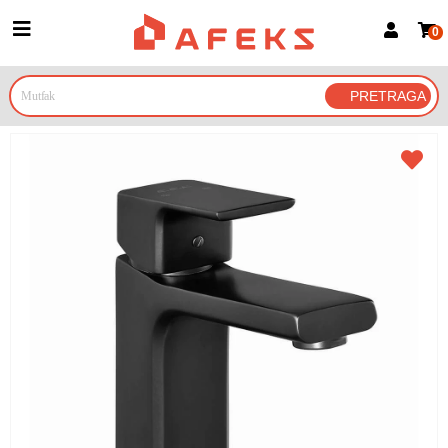
0
Prijava za članove
Prijavite se
Prijavite se Google nalogom