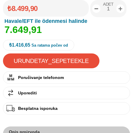
ADET
₺8.499,90
Havale/EFT ile ödenmesi halinde
7
.
6
4
9
,
9
1
₺1.416,65
Sa ratama počev od
Poručivanje telefonom
Uporediti
Besplatna isporuka
Opis proizvoda