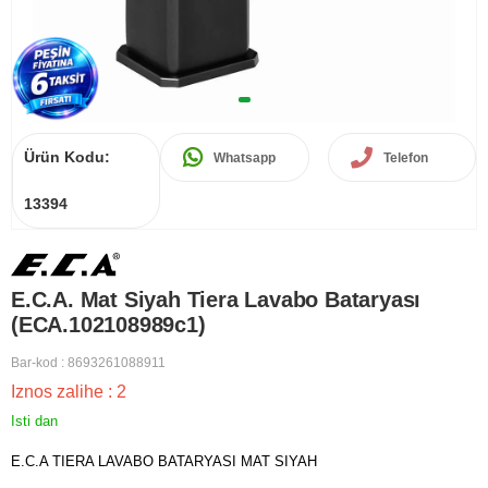
Ürün Kodu:
Whatsapp
Telefon
13394
E.C.A. Mat Siyah Tiera Lavabo Bataryası
(ECA.102108989c1)
Bar-kod
:
8693261088911
Iznos zalihe
:
2
Isti dan
E.C.A TIERA LAVABO BATARYASI MAT SIYAH