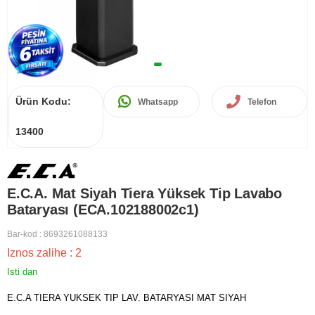
Ürün Kodu:
Whatsapp
Telefon
13400
E.C.A. Mat Siyah Tiera Yüksek Tip Lavabo
Bataryası (ECA.102188002c1)
Bar-kod
:
8693261088133
Iznos zalihe
:
2
Isti dan
E.C.A TIERA YUKSEK TIP LAV. BATARYASI MAT SIYAH