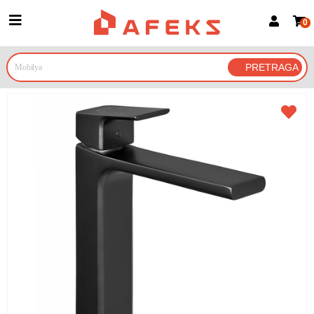
0
Prijava za članove
Prijavite se
Prijavite se Google nalogom