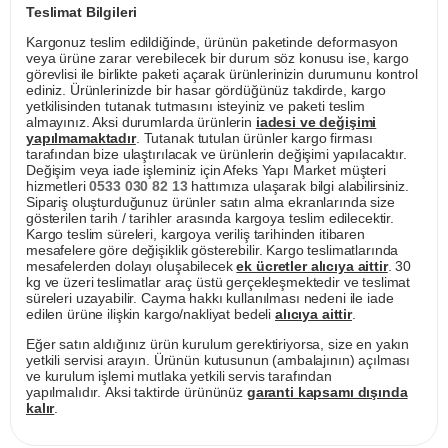
Teslimat Bilgileri
Kargonuz teslim edildiğinde, ürünün paketinde deformasyon
veya ürüne zarar verebilecek bir durum söz konusu ise, kargo
görevlisi ile birlikte paketi açarak ürünlerinizin durumunu kontrol
ediniz. Ürünlerinizde bir hasar gördüğünüz takdirde, kargo
yetkilisinden tutanak tutmasını isteyiniz ve paketi teslim
almayınız. Aksi durumlarda ürünlerin
iadesi ve değişimi
yapılmamaktadır
. Tutanak tutulan ürünler kargo firması
tarafından bize ulaştırılacak ve ürünlerin değişimi yapılacaktır.
Değişim veya iade işleminiz için Afeks Yapı Market müşteri
hizmetleri
0533 030 82 13
hattımıza ulaşarak bilgi alabilirsiniz.
Sipariş oluşturduğunuz ürünler satın alma ekranlarında size
gösterilen tarih / tarihler arasında kargoya teslim edilecektir.
Kargo teslim süreleri, kargoya veriliş tarihinden itibaren
mesafelere göre değişiklik gösterebilir. Kargo teslimatlarında
mesafelerden dolayı oluşabilecek
ek ücretler alıcıya aittir
. 30
kg ve üzeri teslimatlar araç üstü gerçekleşmektedir ve teslimat
süreleri uzayabilir. Cayma hakkı kullanılması nedeni ile iade
edilen ürüne ilişkin kargo/nakliyat bedeli
alıcıya aittir
.
Eğer satın aldığınız ürün kurulum gerektiriyorsa, size en yakın
yetkili servisi arayın. Ürünün kutusunun (ambalajının) açılması
ve kurulum işlemi mutlaka yetkili servis tarafından
yapılmalıdır. Aksi taktirde ürününüz
garanti kapsamı dışında
kalır
.