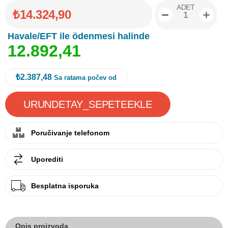
ADET
₺14.324,90
Havale/EFT ile ödenmesi halinde
1
2
.
8
9
2
,
4
1
₺2.387,48
Sa ratama počev od
Poručivanje telefonom
Uporediti
Besplatna isporuka
Opis proizvoda